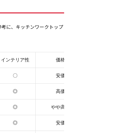
参考に、キッチンワークトップ
インテリア性
価格
〇
安価
◎
高価
◎
やや高価
◎
安価