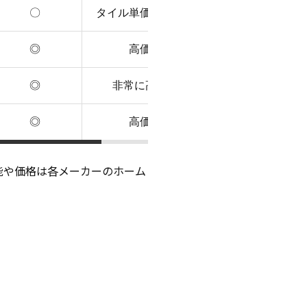
〇
タイル単価による
◎
高価
◎
非常に高価
◎
高価
能や価格は各メーカーのホーム