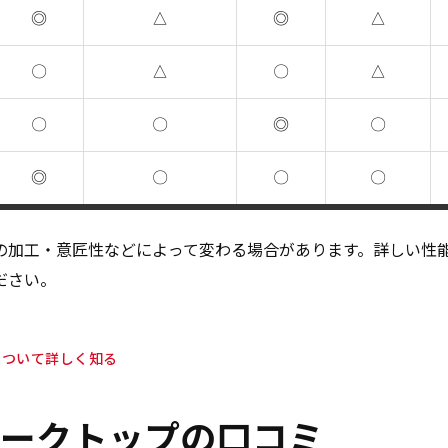
◎
△
◎
△
〇
△
〇
△
〇
〇
◎
〇
◎
〇
〇
〇
の加工・意匠性などによって変わる場合があります。詳しい性
ださい。
について詳しく知る
ークトップの口コミ