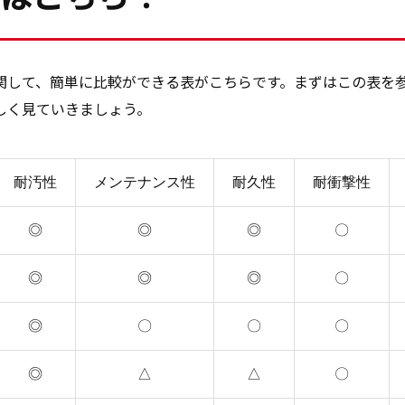
関して、簡単に比較ができる表がこちらです。まずはこの表を
しく見ていきましょう。
耐汚性
メンテナンス性
耐久性
耐衝撃性
◎
◎
◎
〇
◎
◎
◎
〇
◎
〇
〇
〇
◎
△
△
〇