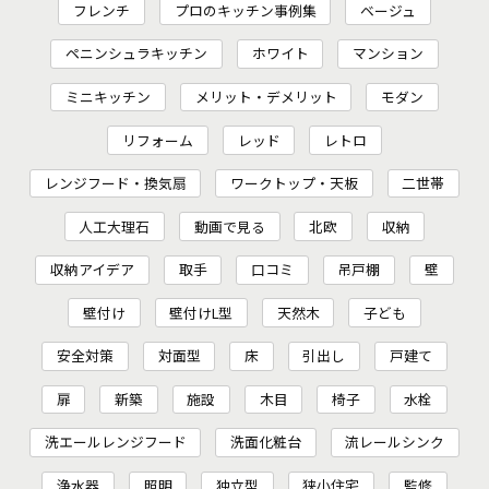
フレンチ
プロのキッチン事例集
ベージュ
ペニンシュラキッチン
ホワイト
マンション
ミニキッチン
メリット・デメリット
モダン
リフォーム
レッド
レトロ
レンジフード・換気扇
ワークトップ・天板
二世帯
人工大理石
動画で見る
北欧
収納
収納アイデア
取手
口コミ
吊戸棚
壁
壁付け
壁付けL型
天然木
子ども
安全対策
対面型
床
引出し
戸建て
扉
新築
施設
木目
椅子
水栓
洗エールレンジフード
洗面化粧台
流レールシンク
浄水器
照明
独立型
狭小住宅
監修