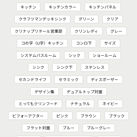
キッチン
キッチンカラー
キッチンパネル
クラフツマンデッキシンク
グリーン
クリア
クリナップリテール営業部
クリンレディ
グレー
コの字（U字）キッチン
コンロ下
サイズ
システムバスルーム
シック
ショールーム
シンク
シンク下
ステンレス
セカンドライフ
セラミック
ディスポーザー
デザイン集
デュアルトップ対面
とってもクリンフード
ナチュラル
ネイビー
ビフォーアフター
ピンク
ブラウン
ブラック
フラット対面
ブルー
ブルーグレー