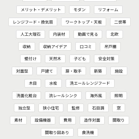
メリット・デメリット
モダン
リフォーム
レンジフード・換気扇
ワークトップ・天板
二世帯
人工大理石
内装材
動画で見る
北欧
収納
収納アイデア
口コミ
吊戸棚
壁付け
天然木
子ども
安全対策
対面型
戸建て
扉・取手
新築
施設
木目
水栓
洗エールレンジフード
洗面化粧台
流レールシンク
海外風
照明
独立型
狭小住宅
監修
石目調
窓
素材
設備機器
費用
造作対面
間取り
間取り図あり
食洗機