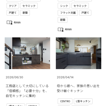
クリア
セラミック
シック
セラミック
戸建て
新築
フラット対面
戸建て
新築
4min
4min
2026/06/30
2026/04/14
工務店として大切にしている
母から娘へ、家族の思い出を
「信頼感」「必要十分」を、
受け継ぐキッチン
自宅キッチンに集約
CENTRO
L型キッチン