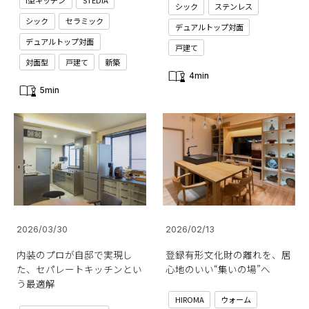
I型キッチン
STEDIA
シック
ステンレス
シック
セラミック
デュアルトップ対面
デュアルトップ対面
戸建て
対面型
戸建て
新築
4min
5min
2026/03/30
2026/02/13
内装のプロが自邸で実現し
登録有形文化財の離れを、居
た、セパレートキッチンとい
心地のいい“集いの場”へ
う最適解
HIROMA
ウォーム