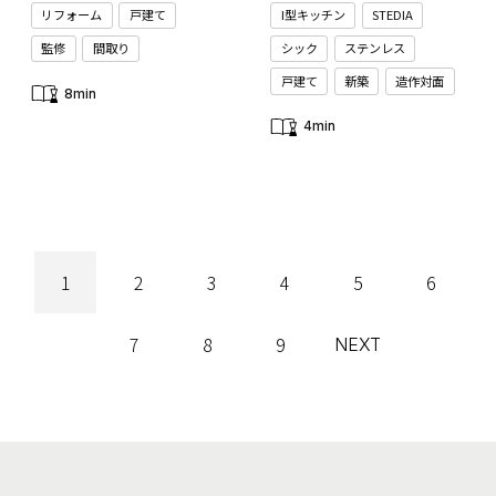
リフォーム
戸建て
I型キッチン
STEDIA
監修
間取り
シック
ステンレス
戸建て
新築
造作対面
8min
4min
1
2
3
4
5
6
7
8
9
NEXT