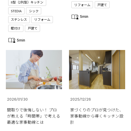
II型（2列型）キッチン
リフォーム
戸建て
STEDIA
シック
5min
ステンレス
リフォーム
壁付け
戸建て
5min
2026/01/30
2025/12/26
間取りで後悔しない！ プロ
家づくりのプロが見つけた、
が教える「時間帯」で考える
家事動線から導くキッチン設
最適な家事動線とは
計