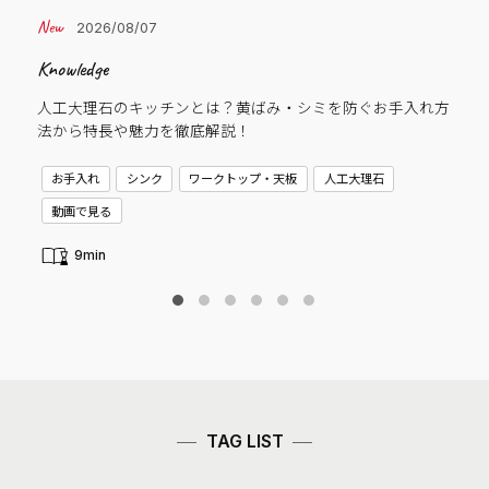
2026/08/07
Knowledge
Cas
人工大理石のキッチンとは？黄ばみ・シミを防ぐお手入れ方
子
法から特長や魅力を徹底解説！
C
お手入れ
シンク
ワークトップ・天板
人工大理石
新
動画で見る
9min
TAG LIST