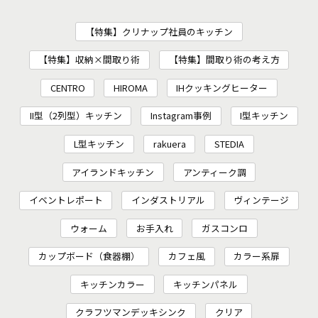
【特集】クリナップ社員のキッチン
【特集】収納×間取り術
【特集】間取り術の考え方
CENTRO
HIROMA
IHクッキングヒーター
II型（2列型）キッチン
Instagram事例
I型キッチン
L型キッチン
rakuera
STEDIA
アイランドキッチン
アンティーク調
イベントレポート
インダストリアル
ヴィンテージ
ウォーム
お手入れ
ガスコンロ
カップボード（食器棚）
カフェ風
カラー系扉
キッチンカラー
キッチンパネル
クラフツマンデッキシンク
クリア