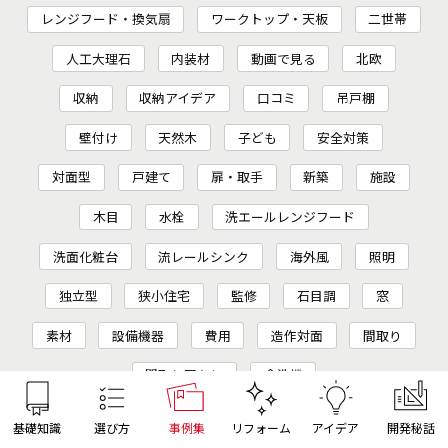
レンジフード・換気扇
ワークトップ・天板
二世帯
人工大理石
内装材
動画で見る
北欧
収納
収納アイデア
口コミ
吊戸棚
壁付け
天然木
子ども
安全対策
対面型
戸建て
扉・取手
新築
施設
木目
水栓
洗エールレンジフード
洗面化粧台
流レールシンク
海外風
照明
独立型
狭小住宅
監修
石目調
窓
素材
設備機器
費用
造作対面
間取り
間取り図あり
食洗機
基礎知識
選び方
事例集
リフォーム
アイデア
開発秘話