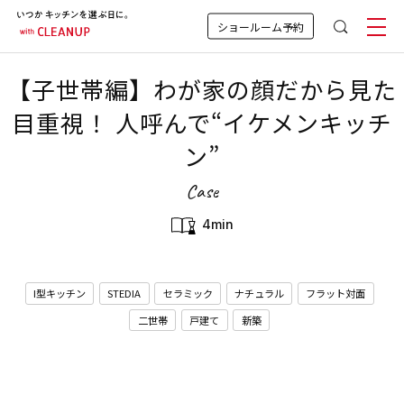
ショールーム予約
【子世帯編】わが家の顔だから見た
目重視！ 人呼んで“イケメンキッチ
ン”
Case
4min
I型キッチン
STEDIA
セラミック
ナチュラル
フラット対面
二世帯
戸建て
新築