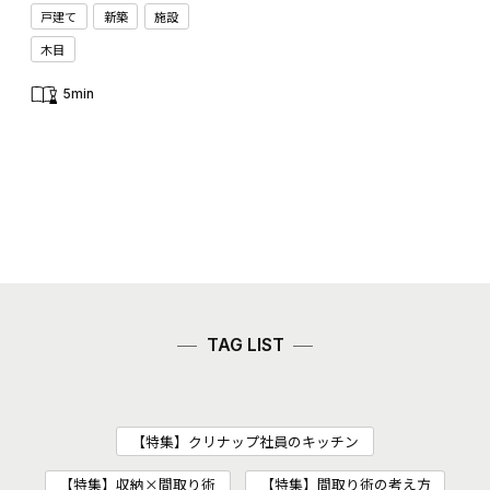
戸建て
新築
施設
木目
5min
TAG LIST
【特集】クリナップ社員のキッチン
【特集】収納×間取り術
【特集】間取り術の考え方