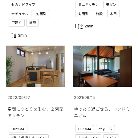
セカンドライフ
ミニキッチン
モダン
ナチュラル
対面型
対面型
施設
木目
戸建て
施設
2min
3min
2022/09/27
2021/06/15
空間にゆとりを生む、２列型
ゆったり過ごせる、コンドミ
キッチン
ニアム
HIROMA
HIROMA
ウォーム
II型（2列型）キッチン
ミニキッチン
モダン