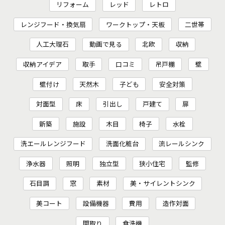
リフォーム
レッド
レトロ
レンジフード・換気扇
ワークトップ・天板
二世帯
人工大理石
動画で見る
北欧
収納
収納アイデア
取手
口コミ
吊戸棚
壁
壁付け
天然木
子ども
安全対策
対面型
床
引出し
戸建て
扉
新築
施設
木目
椅子
水栓
洗エールレンジフード
洗面化粧台
流レールシンク
浄水器
照明
独立型
狭小住宅
監修
石目調
窓
素材
美・サイレントシンク
美コート
設備機器
費用
造作対面
間取り
食洗機