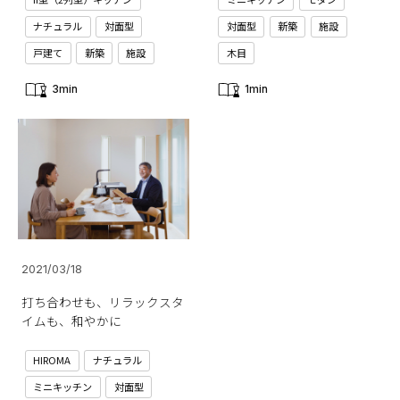
ナチュラル
対面型
対面型
新築
施設
戸建て
新築
施設
木目
3min
1min
2021/03/18
打ち合わせも、リラックスタ
イムも、和やかに
HIROMA
ナチュラル
ミニキッチン
対面型