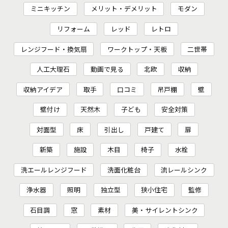
ミニキッチン
メリット・デメリット
モダン
リフォーム
レッド
レトロ
レンジフード・換気扇
ワークトップ・天板
二世帯
人工大理石
動画で見る
北欧
収納
収納アイデア
取手
口コミ
吊戸棚
壁
壁付け
天然木
子ども
安全対策
対面型
床
引出し
戸建て
扉
新築
施設
木目
椅子
水栓
洗エールレンジフード
洗面化粧台
流レールシンク
浄水器
照明
独立型
狭小住宅
監修
石目調
窓
素材
美・サイレントシンク