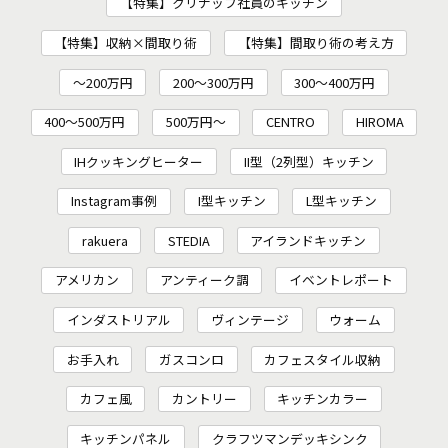
【特集】クリナップ社員のキッチン
【特集】収納×間取り術
【特集】間取り術の考え方
～200万円
200〜300万円
300～400万円
400～500万円
500万円～
CENTRO
HIROMA
IHクッキングヒーター
II型（2列型）キッチン
Instagram事例
I型キッチン
L型キッチン
rakuera
STEDIA
アイランドキッチン
アメリカン
アンティーク調
イベントレポート
インダストリアル
ヴィンテージ
ウォーム
お手入れ
ガスコンロ
カフェスタイル収納
カフェ風
カントリー
キッチンカラー
キッチンパネル
クラフツマンデッキシンク