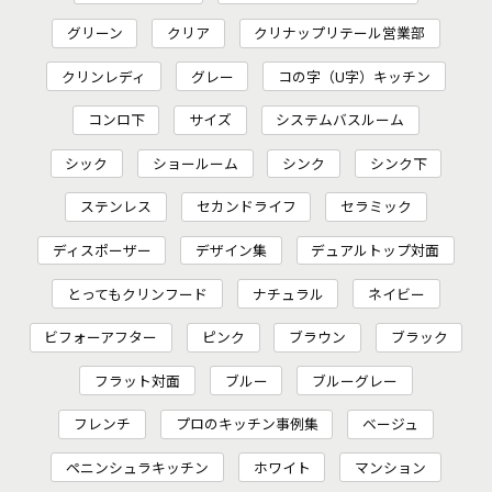
グリーン
クリア
クリナップリテール営業部
クリンレディ
グレー
コの字（U字）キッチン
コンロ下
サイズ
システムバスルーム
シック
ショールーム
シンク
シンク下
ステンレス
セカンドライフ
セラミック
ディスポーザー
デザイン集
デュアルトップ対面
とってもクリンフード
ナチュラル
ネイビー
ビフォーアフター
ピンク
ブラウン
ブラック
フラット対面
ブルー
ブルーグレー
フレンチ
プロのキッチン事例集
ベージュ
ペニンシュラキッチン
ホワイト
マンション