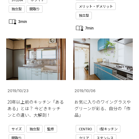
メリット・デメリット
独立型
間取り
独立型
3min
7min
2019/10/23
2019/10/06
20年以上前のキッチン「ある
お気に入りのワイングラスや
ある」とは？ 今どきキッチ
グリーンが彩る、自分の「作
ンとの違い、大解剖！
品」
サイズ
独立型
監修
CENTRO
I型キッチン
間取り
クリア
ステンレス