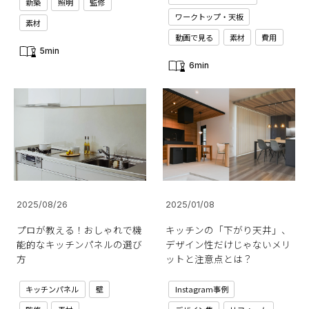
新築
照明
監修
ワークトップ・天板
素材
動画で見る
素材
費用
5min
6min
2025/08/26
2025/01/08
プロが教える！おしゃれで機
キッチンの「下がり天井」、
能的なキッチンパネルの選び
デザイン性だけじゃないメリ
方
ットと注意点とは？
キッチンパネル
壁
Instagram事例