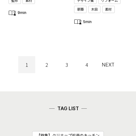
監修
素材
デザイン集
リフォーム
新築
木目
素材
9min
5min
1
2
3
4
NEXT
TAG LIST
【特集】クリナップ社員のキッチン