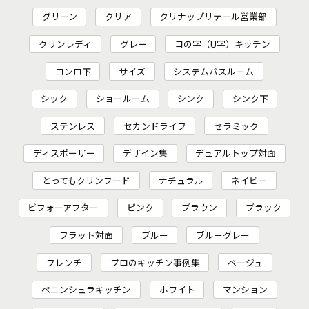
グリーン
クリア
クリナップリテール営業部
クリンレディ
グレー
コの字（U字）キッチン
コンロ下
サイズ
システムバスルーム
シック
ショールーム
シンク
シンク下
ステンレス
セカンドライフ
セラミック
ディスポーザー
デザイン集
デュアルトップ対面
とってもクリンフード
ナチュラル
ネイビー
ビフォーアフター
ピンク
ブラウン
ブラック
フラット対面
ブルー
ブルーグレー
フレンチ
プロのキッチン事例集
ベージュ
ペニンシュラキッチン
ホワイト
マンション