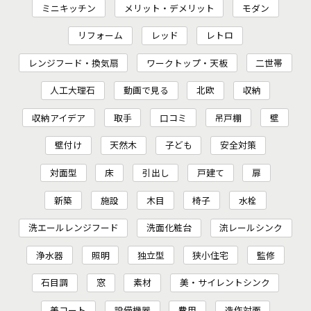
ミニキッチン
メリット・デメリット
モダン
リフォーム
レッド
レトロ
レンジフード・換気扇
ワークトップ・天板
二世帯
人工大理石
動画で見る
北欧
収納
収納アイデア
取手
口コミ
吊戸棚
壁
壁付け
天然木
子ども
安全対策
対面型
床
引出し
戸建て
扉
新築
施設
木目
椅子
水栓
洗エールレンジフード
洗面化粧台
流レールシンク
浄水器
照明
独立型
狭小住宅
監修
石目調
窓
素材
美・サイレントシンク
美コート
設備機器
費用
造作対面