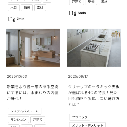
戸建て
監修
素材
木目
監修
素材
6min
7min
2025/10/03
2025/09/17
新築をより統一感のある空間
クリナップのセラミック天板
にするには、水まわりの内装
が選ばれる4つの特長！見た
が肝心！
目も価格も妥協しない選び方
とは？
システムバスルーム
セラミック
マンション
戸建て
メリット・デメリット