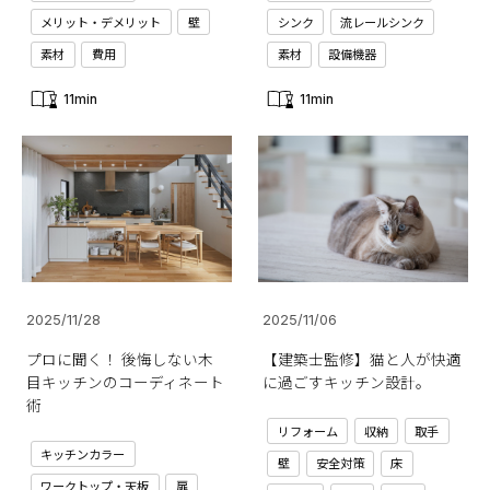
メリット・デメリット
壁
シンク
流レールシンク
素材
費用
素材
設備機器
11min
11min
2025/11/28
2025/11/06
プロに聞く！ 後悔しない木
【建築士監修】猫と人が快適
目キッチンのコーディネート
に過ごすキッチン設計。
術
リフォーム
収納
取手
キッチンカラー
壁
安全対策
床
ワークトップ・天板
扉