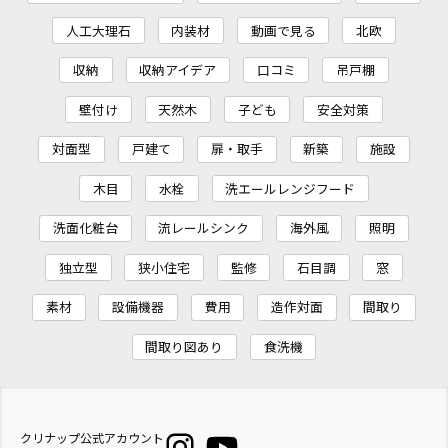
人工大理石
内装材
動画で見る
北欧
収納
収納アイデア
口コミ
吊戸棚
壁付け
天然木
子ども
安全対策
対面型
戸建て
扉・取手
新築
施設
木目
水栓
洗エールレンジフード
洗面化粧台
流レールシンク
海外風
照明
独立型
狭小住宅
監修
石目調
窓
素材
設備機器
費用
造作対面
間取り
間取り図あり
食洗機
クリナップ公式アカウント