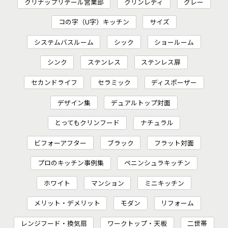
クリナップリテール営業部
クリンレディ
グレー
コの字（U字）キッチン
サイズ
システムバスルーム
シック
ショールーム
シンク
ステンレス
ステンレス扉
セカンドライフ
セラミック
ディスポーザー
デザイン集
デュアルトップ対面
とってもクリンフード
ナチュラル
ビフォーアフター
ブラック
フラット対面
プロのキッチン事例集
ペニンシュラキッチン
ホワイト
マンション
ミニキッチン
メリット・デメリット
モダン
リフォーム
レンジフード・換気扇
ワークトップ・天板
二世帯