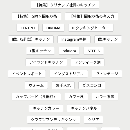
【特集】クリナップ社員のキッチン
【特集】収納×間取り術
【特集】間取り術の考え方
CENTRO
HIROMA
IHクッキングヒーター
II型（2列型）キッチン
Instagram事例
I型キッチン
L型キッチン
rakuera
STEDIA
アイランドキッチン
アンティーク調
イベントレポート
インダストリアル
ヴィンテージ
ウォーム
お手入れ
ガスコンロ
カップボード（食器棚）
カフェ風
カラー系扉
キッチンカラー
キッチンパネル
クラフツマンデッキシンク
クリア