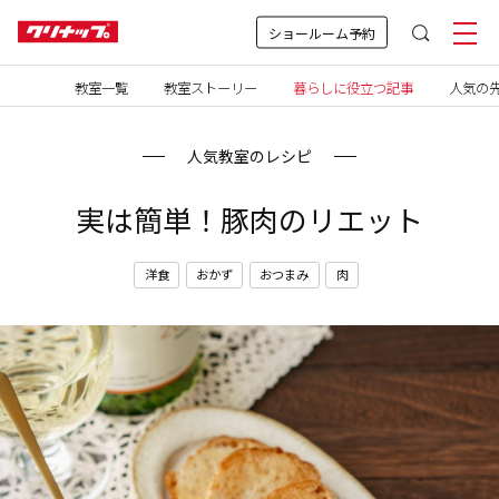
ショールーム予約
教室一覧
教室ストーリー
暮らしに役立つ記事
人気の先
人気教室のレシピ
実は簡単！豚肉のリエット
洋食
おかず
おつまみ
肉