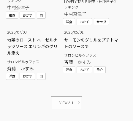
ッキング
LOVELY TABLE 銀座・田中伶子ク
中村奈津子
ッキング
中村奈津子
和食
おかず
肉
洋食
おかず
サラダ
2026/07/03
2026/05/01
地鶏のロースト ヘーゼルナ
サーモンのグリルをプチトマ
ッツソース エリンギのグリ
トのソースで
ル添え
サロンピルゥファス
斉藤 かすみ
サロンピルゥファス
斉藤 かすみ
洋食
おかず
魚介
洋食
おかず
肉
VIEW ALL