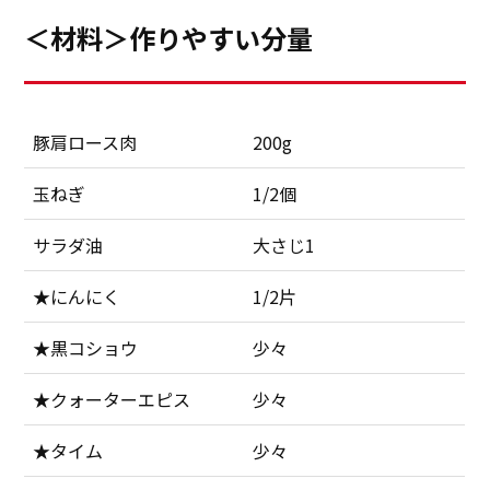
＜材料＞作りやすい分量
豚肩ロース肉
200g
玉ねぎ
1/2個
サラダ油
大さじ1
★にんにく
1/2片
★黒コショウ
少々
★クォーターエピス
少々
★タイム
少々