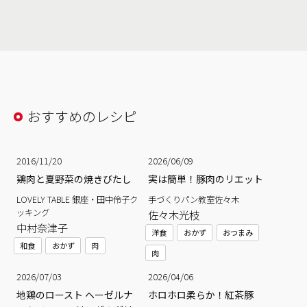
おすすめのレシピ
2016/11/20
2026/06/09
鶏肉と夏野菜の焼きびたし
実は簡単！豚肉のリエット
LOVELY TABLE 銀座・田中伶子ク
手づくりパン教室佐々木
ッキング
佐々木光枝
中村奈津子
洋食
おかず
おつまみ
和食
おかず
肉
肉
2026/07/03
2026/04/06
地鶏のロースト ヘーゼルナ
ホロホロ柔らか！紅茶豚