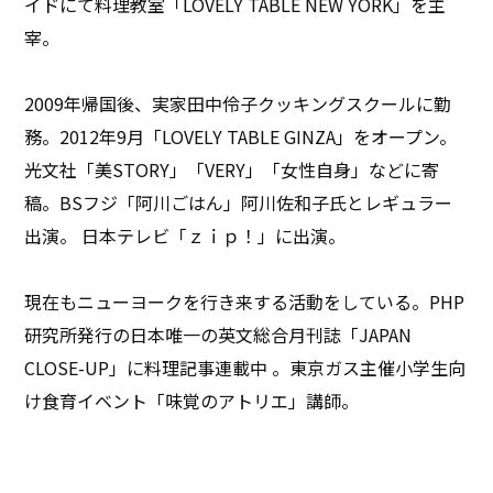
イドにて料理教室「LOVELY TABLE NEW YORK」を主
宰。
2009年帰国後、実家田中伶子クッキングスクールに勤
務。2012年9月「LOVELY TABLE GINZA」をオープン。
光文社「美STORY」「VERY」「女性自身」などに寄
稿。BSフジ「阿川ごはん」阿川佐和子氏とレギュラー
出演。 日本テレビ「ｚｉｐ！」に出演。
現在もニューヨークを行き来する活動をしている。PHP
研究所発行の日本唯一の英文総合月刊誌「JAPAN
CLOSE-UP」に料理記事連載中 。東京ガス主催小学生向
け食育イベント「味覚のアトリエ」講師。