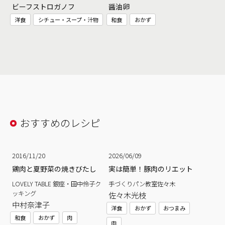
ビーフストロガノフ
醤油卵
洋食
シチュー・スープ・汁物
和食
おかず
おすすめのレシピ
2016/11/20
2026/06/09
鶏肉と夏野菜の焼きびたし
実は簡単！豚肉のリエット
LOVELY TABLE 銀座・田中伶子ク
手づくりパン教室佐々木
ッキング
佐々木光枝
中村奈津子
洋食
おかず
おつまみ
和食
おかず
肉
肉