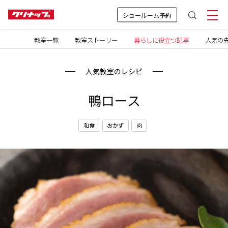
ショールーム予約
教室一覧
教室ストーリー
暮らしに役立つ記事
人気の先
人気教室のレシピ
鴨ロース
和食
おかず
肉