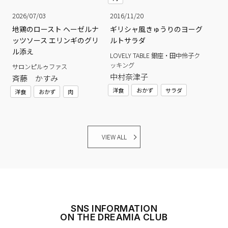
2026/07/03
2016/11/20
地鶏のロースト ヘーゼルナ
ギリシャ風きゅうりのヨーグ
ッツソース エリンギのグリ
ルトサラダ
ル添え
LOVELY TABLE 銀座・田中伶子ク
ッキング
サロンピルゥファス
中村奈津子
斉藤 かすみ
洋食
おかず
サラダ
洋食
おかず
肉
VIEW ALL
SNS INFORMATION
ON THE DREAMIA CLUB