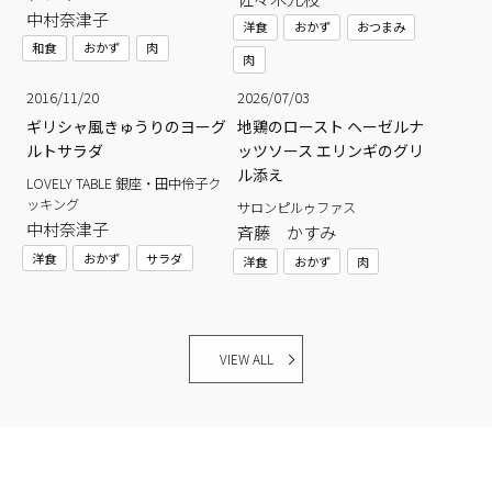
中村奈津子
洋食
おかず
おつまみ
和食
おかず
肉
肉
2016/11/20
2026/07/03
ギリシャ風きゅうりのヨーグ
地鶏のロースト ヘーゼルナ
ルトサラダ
ッツソース エリンギのグリ
ル添え
LOVELY TABLE 銀座・田中伶子ク
ッキング
サロンピルゥファス
中村奈津子
斉藤 かすみ
洋食
おかず
サラダ
洋食
おかず
肉
VIEW ALL