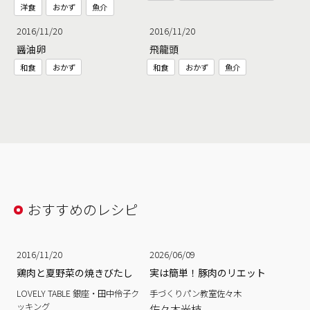
洋食
おかず
魚介
2016/11/20
2016/11/20
醤油卵
飛龍頭
和食
おかず
和食
おかず
魚介
おすすめのレシピ
2016/11/20
2026/06/09
鶏肉と夏野菜の焼きびたし
実は簡単！豚肉のリエット
LOVELY TABLE 銀座・田中伶子ク
手づくりパン教室佐々木
ッキング
佐々木光枝