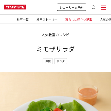
ショールーム予約
教室一覧
教室ストーリー
暮らしに役立つ記事
人気の先
人気教室のレシピ
ミモザサラダ
洋食
サラダ