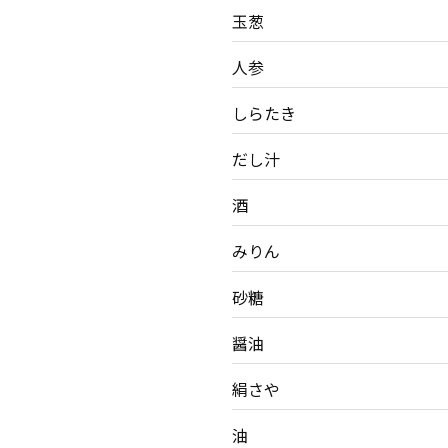
玉葱
人参
しらたき
だし汁
酒
みりん
砂糖
醤油
絹さや
油