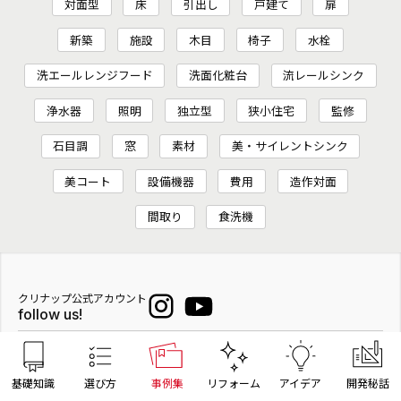
対面型
床
引出し
戸建て
扉
新築
施設
木目
椅子
水栓
洗エールレンジフード
洗面化粧台
流レールシンク
浄水器
照明
独立型
狭小住宅
監修
石目調
窓
素材
美・サイレントシンク
美コート
設備機器
費用
造作対面
間取り
食洗機
クリナップ公式アカウント
follow us!
選ぶ／楽しむ
基礎知識
選び方
事例集
リフォーム
アイデア
開発秘話
商品