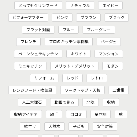
とってもクリンフード
ナチュラル
ネイビー
ビフォーアフター
ピンク
ブラウン
ブラック
フラット対面
ブルー
ブルーグレー
フレンチ
プロのキッチン事例集
ベージュ
ペニンシュラキッチン
ホワイト
マンション
ミニキッチン
メリット・デメリット
モダン
リフォーム
レッド
レトロ
レンジフード・換気扇
ワークトップ・天板
二世帯
人工大理石
動画で見る
北欧
収納
収納アイデア
取手
口コミ
吊戸棚
壁
壁付け
天然木
子ども
安全対策