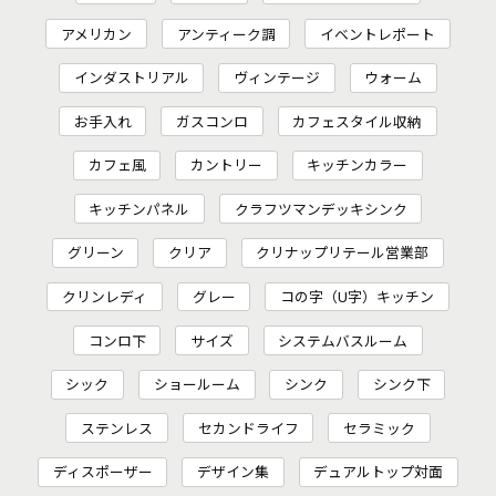
アメリカン
アンティーク調
イベントレポート
インダストリアル
ヴィンテージ
ウォーム
お手入れ
ガスコンロ
カフェスタイル収納
カフェ風
カントリー
キッチンカラー
キッチンパネル
クラフツマンデッキシンク
グリーン
クリア
クリナップリテール営業部
クリンレディ
グレー
コの字（U字）キッチン
コンロ下
サイズ
システムバスルーム
シック
ショールーム
シンク
シンク下
ステンレス
セカンドライフ
セラミック
ディスポーザー
デザイン集
デュアルトップ対面