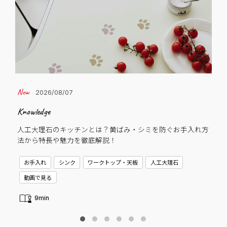
2026/08/07
Knowledge
Cas
人工大理石のキッチンとは？黄ばみ・シミを防ぐお手入れ方
子
法から特長や魅力を徹底解説！
C
お手入れ
シンク
ワークトップ・天板
人工大理石
新
動画で見る
9min