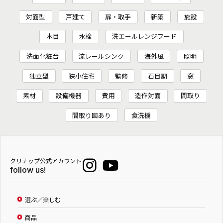
対面型
戸建て
扉・取手
新築
施設
木目
水栓
洗エールレンジフード
洗面化粧台
流レールシンク
海外風
照明
独立型
狭小住宅
監修
石目調
窓
素材
設備機器
費用
造作対面
間取り
間取り図あり
食洗機
クリナップ公式アカウント
follow us!
選ぶ／楽しむ
商品