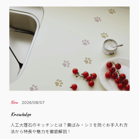
2026/08/07
Knowledge
Cas
人工大理石のキッチンとは？黄ばみ・シミを防ぐお手入れ方
子
法から特長や魅力を徹底解説！
C