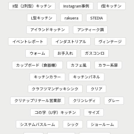
II型（2列型）キッチン
Instagram事例
I型キッチン
L型キッチン
rakuera
STEDIA
アイランドキッチン
アンティーク調
イベントレポート
インダストリアル
ヴィンテージ
ウォーム
お手入れ
ガスコンロ
カップボード（食器棚）
カフェ風
カラー系扉
キッチンカラー
キッチンパネル
クラフツマンデッキシンク
クリア
クリナップリテール営業部
クリンレディ
グレー
コの字（U字）キッチン
サイズ
システムバスルーム
シック
ショールーム