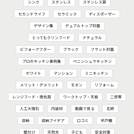
シンク
ステンレス
ステンレス扉
セカンドライフ
セラミック
ディスポーザー
デザイン集
デュアルトップ対面
とってもクリンフード
ナチュラル
ビフォーアフター
ブラック
フラット対面
プロのキッチン事例集
ペニンシュラキッチン
ホワイト
マンション
ミニキッチン
メリット・デメリット
モダン
リフォーム
レンジフード・換気扇
ワークトップ・天板
二世帯
人工大理石
内装材
動画で見る
北欧
収納
収納アイデア
口コミ
吊戸棚
壁付け
天然木
子ども
安全対策