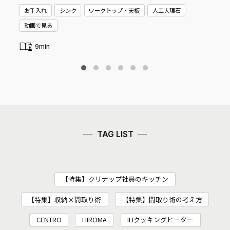
お手入れ
シンク
ワークトップ・天板
人工大理石
新
動画で見る
9min
TAG LIST
【特集】クリナップ社員のキッチン
【特集】収納×間取り術
【特集】間取り術の考え方
CENTRO
HIROMA
IHクッキングヒーター