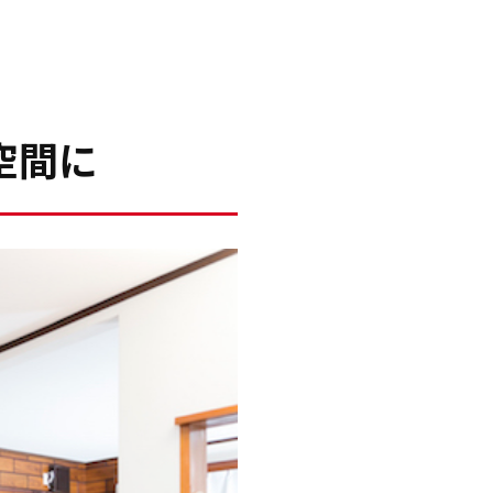
。
空間に