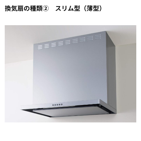
換気扇の種類② スリム型（薄型）