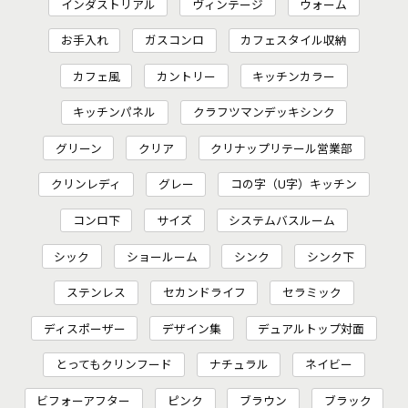
インダストリアル
ヴィンテージ
ウォーム
お手入れ
ガスコンロ
カフェスタイル収納
カフェ風
カントリー
キッチンカラー
キッチンパネル
クラフツマンデッキシンク
グリーン
クリア
クリナップリテール営業部
クリンレディ
グレー
コの字（U字）キッチン
コンロ下
サイズ
システムバスルーム
シック
ショールーム
シンク
シンク下
ステンレス
セカンドライフ
セラミック
ディスポーザー
デザイン集
デュアルトップ対面
とってもクリンフード
ナチュラル
ネイビー
ビフォーアフター
ピンク
ブラウン
ブラック