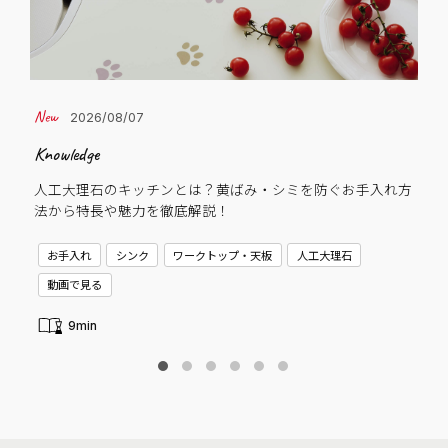
2026/08/07
Knowledge
Cas
人工大理石のキッチンとは？黄ばみ・シミを防ぐお手入れ方
子
法から特長や魅力を徹底解説！
C
お手入れ
シンク
ワークトップ・天板
人工大理石
動画で見る
9min