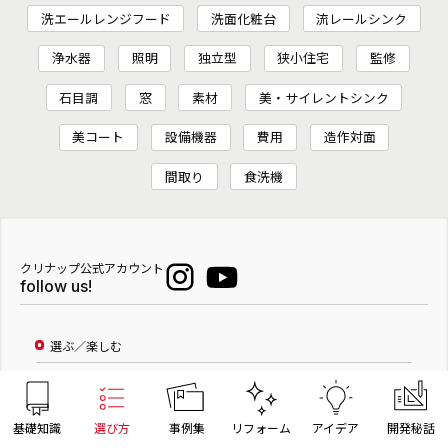
洗エールレンジフード
洗面化粧台
流レールシンク
浄水器
照明
独立型
狭小住宅
監修
石目調
窓
素材
美・サイレントシンク
美コート
設備機器
費用
造作対面
間取り
食洗機
クリナップ公式アカウント
follow us!
選ぶ／楽しむ
商品
キッチン
基礎知識
選び方
事例集
リフォーム
アイデア
開発秘話