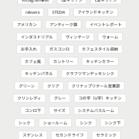
rakuera
STEDIA
アイランドキッチン
アメリカン
アンティーク調
イベントレポート
インダストリアル
ヴィンテージ
ウォーム
お手入れ
ガスコンロ
カフェスタイル収納
カフェ風
カントリー
キッチンカラー
キッチンパネル
クラフツマンデッキシンク
グリーン
クリア
クリナップリテール営業部
クリンレディ
グレー
コの字（U字）キッチン
コンロ下
サイズ
システムバスルーム
シック
ショールーム
シンク
シンク下
ステンレス
セカンドライフ
セラミック