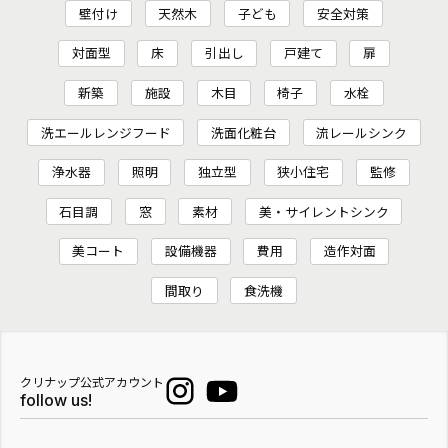
壁付け
天然木
子ども
安全対策
対面型
床
引出し
戸建て
扉
新築
施設
木目
椅子
水栓
洗エールレンジフード
洗面化粧台
流レールシンク
浄水器
照明
独立型
狭小住宅
監修
石目調
窓
素材
美・サイレントシンク
美コート
設備機器
費用
造作対面
間取り
食洗機
クリナップ公式アカウント
follow us!