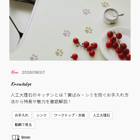
2026/08/07
Knowledge
Cas
人工大理石のキッチンとは？黄ばみ・シミを防ぐお手入れ方
子
法から特長や魅力を徹底解説！
C
お手入れ
シンク
ワークトップ・天板
人工大理石
動画で見る
9min