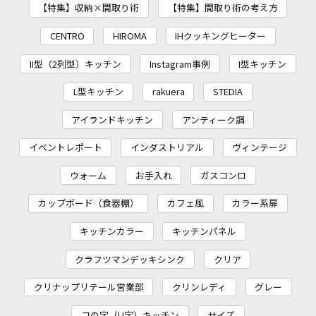
【特集】収納×間取り術
【特集】間取り術の考え方
CENTRO
HIROMA
IHクッキングヒーター
II型（2列型）キッチン
Instagram事例
I型キッチン
L型キッチン
rakuera
STEDIA
アイランドキッチン
アンティーク調
イベントレポート
インダストリアル
ヴィンテージ
ウォーム
お手入れ
ガスコンロ
カップボード（食器棚）
カフェ風
カラー系扉
キッチンカラー
キッチンパネル
クラフツマンデッキシンク
クリア
クリナップリテール営業部
クリンレディ
グレー
コの字（U字）キッチン
サイズ