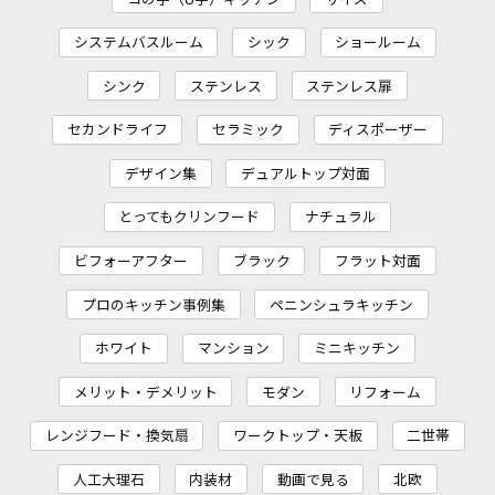
システムバスルーム
シック
ショールーム
シンク
ステンレス
ステンレス扉
セカンドライフ
セラミック
ディスポーザー
デザイン集
デュアルトップ対面
とってもクリンフード
ナチュラル
ビフォーアフター
ブラック
フラット対面
プロのキッチン事例集
ペニンシュラキッチン
ホワイト
マンション
ミニキッチン
メリット・デメリット
モダン
リフォーム
レンジフード・換気扇
ワークトップ・天板
二世帯
人工大理石
内装材
動画で見る
北欧