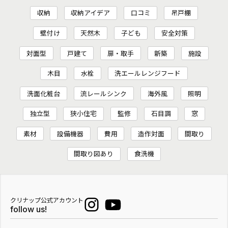
収納
収納アイデア
口コミ
吊戸棚
壁付け
天然木
子ども
安全対策
対面型
戸建て
扉・取手
新築
施設
木目
水栓
洗エールレンジフード
洗面化粧台
流レールシンク
海外風
照明
独立型
狭小住宅
監修
石目調
窓
素材
設備機器
費用
造作対面
間取り
間取り図あり
食洗機
クリナップ公式アカウント
follow us!