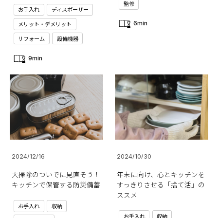
監修
お手入れ
ディスポーザー
メリット・デメリット
6min
リフォーム
設備機器
9min
2024/12/16
2024/10/30
大掃除のついでに見直そう！
年末に向け、心とキッチンを
キッチンで保管する防災備蓄
すっきりさせる「捨て活」の
ススメ
お手入れ
収納
お手入れ
収納