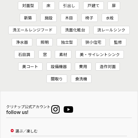
対面型
床
引出し
戸建て
扉
新築
施設
木目
椅子
水栓
洗エールレンジフード
洗面化粧台
流レールシンク
浄水器
照明
独立型
狭小住宅
監修
石目調
窓
素材
美・サイレントシンク
美コート
設備機器
費用
造作対面
間取り
食洗機
クリナップ公式アカウント
follow us!
選ぶ／楽しむ