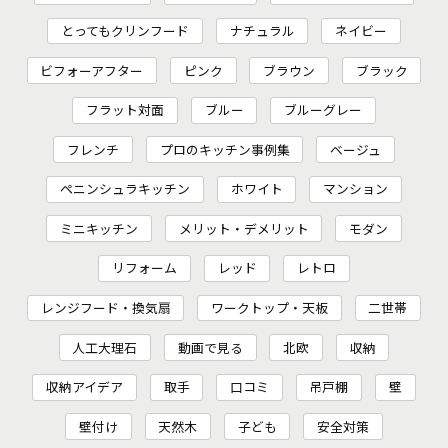
とってもクリンフード
ナチュラル
ネイビー
ビフォーアフター
ピンク
ブラウン
ブラック
フラット対面
ブルー
ブルーグレー
フレンチ
プロのキッチン事例集
ベージュ
ペニンシュラキッチン
ホワイト
マンション
ミニキッチン
メリット・デメリット
モダン
リフォーム
レッド
レトロ
レンジフード・換気扇
ワークトップ・天板
二世帯
人工大理石
動画で見る
北欧
収納
収納アイデア
取手
口コミ
吊戸棚
壁
壁付け
天然木
子ども
安全対策