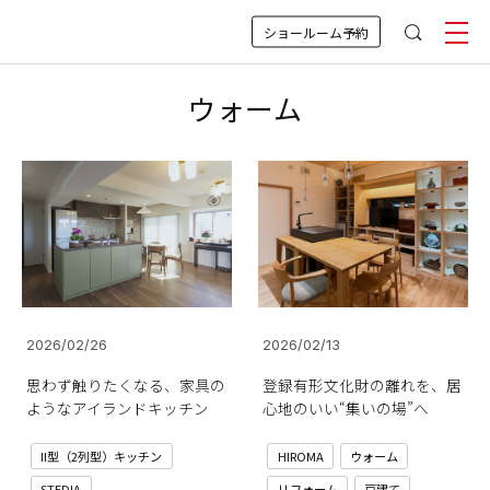
ショールーム予約
ウォーム
2026/02/26
2026/02/13
思わず触りたくなる、家具の
登録有形文化財の離れを、居
ようなアイランドキッチン
心地のいい“集いの場”へ
II型（2列型）キッチン
HIROMA
ウォーム
STEDIA
リフォーム
戸建て