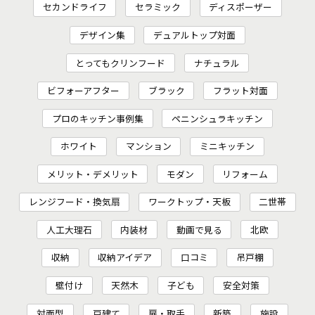
セカンドライフ
セラミック
ディスポーザー
デザイン集
デュアルトップ対面
とってもクリンフード
ナチュラル
ビフォーアフター
ブラック
フラット対面
プロのキッチン事例集
ペニンシュラキッチン
ホワイト
マンション
ミニキッチン
メリット・デメリット
モダン
リフォーム
レンジフード・換気扇
ワークトップ・天板
二世帯
人工大理石
内装材
動画で見る
北欧
収納
収納アイデア
口コミ
吊戸棚
壁付け
天然木
子ども
安全対策
対面型
戸建て
扉・取手
新築
施設