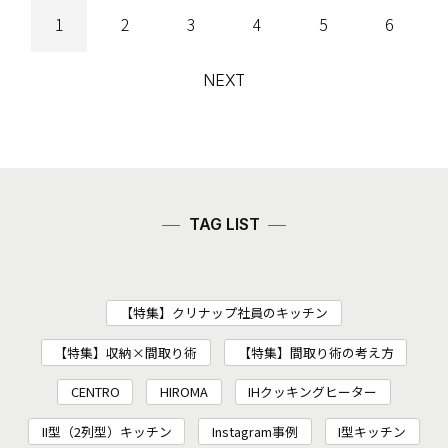
1
2
3
4
5
6
NEXT
TAG LIST
【特集】クリナップ社員のキッチン
【特集】収納×間取り術
【特集】間取り術の考え方
CENTRO
HIROMA
IHクッキングヒーター
II型（2列型）キッチン
Instagram事例
I型キッチン