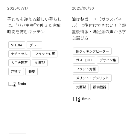
2025/07/17
2025/06/30
子どもを迎える新しい暮らし
油はねガード（ガラスパネ
に。“パパ主導”で叶えた家族
ル）は後付けできない！？設
時間を育むキッチン
置後悔派・満足派の声から学
ぶ選び方
STEDIA
グレー
IHクッキングヒーター
ナチュラル
フラット対面
ガスコンロ
デザイン集
人工大理石
対面型
フラット対面
戸建て
新築
メリット・デメリット
3min
対面型
設備機器
8min