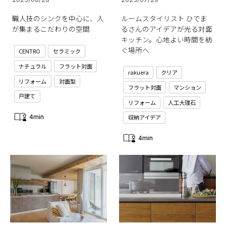
職人技のシンクを中心に、人
ルームスタイリスト ひでま
が集まるこだわりの空間
るさんのアイデアが光る対面
キッチン。心地よい時間を紡
ぐ場所へ
CENTRO
セラミック
ナチュラル
フラット対面
rakuera
クリア
リフォーム
対面型
フラット対面
マンション
戸建て
リフォーム
人工大理石
収納アイデア
4min
4min