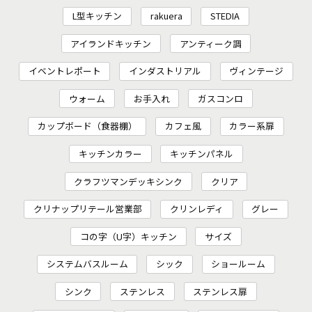
L型キッチン
rakuera
STEDIA
アイランドキッチン
アンティーク調
イベントレポート
インダストリアル
ヴィンテージ
ウォーム
お手入れ
ガスコンロ
カップボード（食器棚）
カフェ風
カラー系扉
キッチンカラー
キッチンパネル
クラフツマンデッキシンク
クリア
クリナップリテール営業部
クリンレディ
グレー
コの字（U字）キッチン
サイズ
システムバスルーム
シック
ショールーム
シンク
ステンレス
ステンレス扉