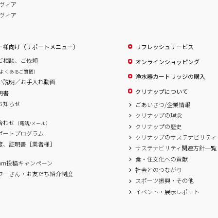
ヴィア
ヴィア
ー様向け（サポートメニュー）
リフレッシュサービス
ご相談、ご依頼
オンラインショッピング
よくあるご質問）
浄水器カートリッジの購入
い説明／お手入れ動画
クリナップについて
明書
お知らせ
ごあいさつ/企業情報
クリナップの理念
合わせ
（電話/メール）
クリナップの歴史
サポートプログラム
クリナップのサステナビリティ
度、証明書［業者様］
サステナビリティ関連方針一覧
食・住文化への貢献
agram投稿キャンペーン
社会とのつながり
ワーさん・お友だち紹介制度
スポーツ振興・その他
イベント・展示レポート