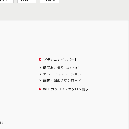
プランニングサポート
簡易お見積り
（ぷらん館）
カラーシミュレーション
画像・図面ダウンロード
WEBカタログ・カタログ請求
詳細）