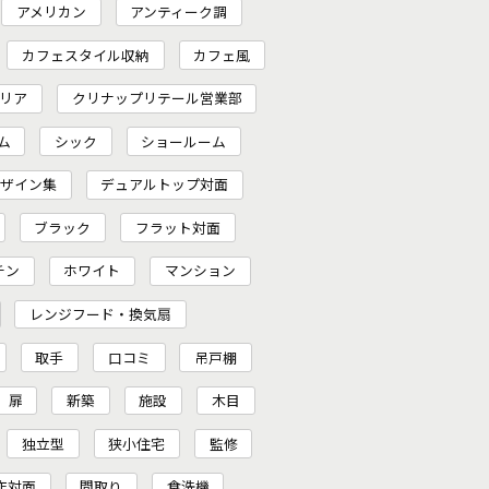
アメリカン
アンティーク調
カフェスタイル収納
カフェ風
リア
クリナップリテール営業部
ム
シック
ショールーム
ザイン集
デュアルトップ対面
ブラック
フラット対面
チン
ホワイト
マンション
レンジフード・換気扇
取手
口コミ
吊戸棚
扉
新築
施設
木目
独立型
狭小住宅
監修
作対面
間取り
食洗機