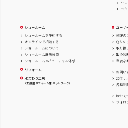
セレ
ラク
ショールーム
ユーザ
ショールームを予約する
修理の
オンラインで相談する
Q & A
（
ショールームについて
取り扱
ショールーム展示検索
取扱説
ショールーム360°バーチャル体感
重要な
リフォーム
お問い
水まわり工房
20年
（工務店 リフォーム店 ネットワーク）
各種制
Inst
フォロ