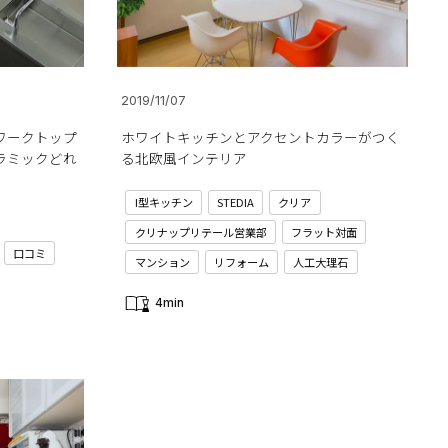
2019/11/07
ワークトップ
ホワイトキッチンとアクセントカラーがつく
ラミックどれ
る北欧風インテリア
I型キッチン
STEDIA
クリア
クリナップリテール営業部
フラット対面
口コミ
マンション
リフォーム
人工大理石
4min