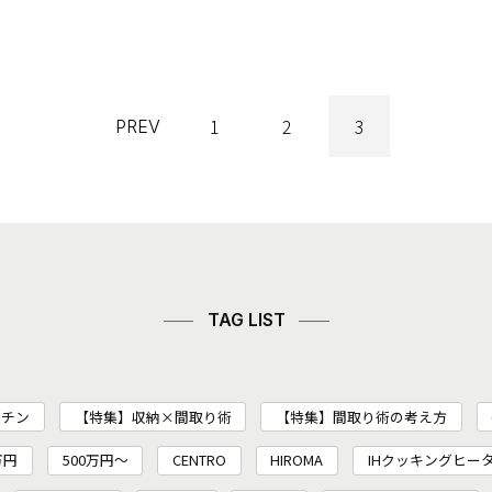
1
2
3
PREV
TAG LIST
ッチン
【特集】収納×間取り術
【特集】間取り術の考え方
万円
500万円～
CENTRO
HIROMA
IHクッキングヒー