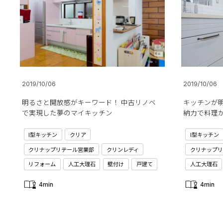
2019/10/06
2019/10/06
明るさと開放感がキーワード！ 中古リノベ
キッチンが
で実現した夢のマイキッチン
納力で料理
I型キッチン
クリア
I型キッチン
クリナップリテール営業部
クリンレディ
クリナップリ
リフォーム
人工大理石
壁付け
戸建て
人工大理石
4min
4min