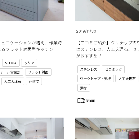
2019/11/30
ミュニケーションが増え、作業時
【口コミご紹介】クリナップの
じるフラット対面型キッチン
はステンレス、人工大理石、セ
がおすすめ？
STEDIA
クリア
ステンレス
セラミック
テール営業部
フラット対面
ワークトップ・天板
人工大理石
人工大理石
戸建て
素材
9min