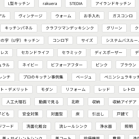
L型キッチン
rakuera
STEDIA
アイランドキッチン
アル
ヴィンテージ
ウォーム
お手入れ
ガスコンロ
キッチンパネル
クラフツマンデッキシンク
グリーン
ク
コの字（U字）キッチン
コンロ下
サイズ
システムバスルー
ンレス
セカンドライフ
セラミック
ディスポーザー
デ
ュラル
ネイビー
ビフォーアフター
ピンク
ブラウン
レンチ
プロのキッチン事例集
ベージュ
ペニンシュラキッ
ット・デメリット
モダン
リフォーム
レッド
レトロ
人工大理石
動画で見る
北欧
収納
収納アイデア
子ども
安全対策
対面型
床
引出し
戸建て
ジフード
洗面化粧台
流レールシンク
浄水器
照明
美・サイレントシンク
美コート
設備機器
費用
造