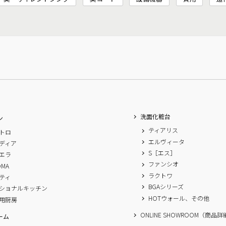
洗面化粧台
ン
ティアリス
トロ
エルヴィータ
ディア
S［エス］
エラ
ファンシオ
OMA
ラクトワ
ティ
BGAシリーズ
ショナルキッチン
HOTウォール、その他
用厨房
ONLINE SHOWROOM（商品
ーム