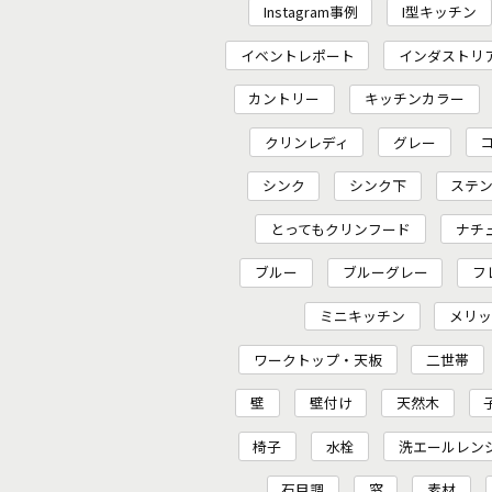
Instagram事例
I型キッチン
イベントレポート
インダストリ
カントリー
キッチンカラー
クリンレディ
グレー
シンク
シンク下
ステ
とってもクリンフード
ナチ
ブルー
ブルーグレー
フ
ミニキッチン
メリ
ワークトップ・天板
二世帯
壁
壁付け
天然木
椅子
水栓
洗エールレン
石目調
窓
素材