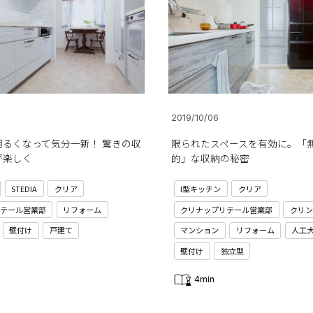
2019/10/06
明るくなって気分一新！ 驚きの収
限られたスペースを有効に。「
が楽しく
的」な収納の秘密
STEDIA
クリア
I型キッチン
クリア
テール営業部
リフォーム
クリナップリテール営業部
クリン
壁付け
戸建て
マンション
リフォーム
人工
壁付け
独立型
4min