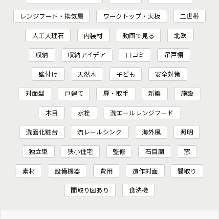
レンジフード・換気扇
ワークトップ・天板
二世帯
人工大理石
内装材
動画で見る
北欧
収納
収納アイデア
口コミ
吊戸棚
壁付け
天然木
子ども
安全対策
対面型
戸建て
扉・取手
新築
施設
木目
水栓
洗エールレンジフード
洗面化粧台
流レールシンク
海外風
照明
独立型
狭小住宅
監修
石目調
窓
素材
設備機器
費用
造作対面
間取り
間取り図あり
食洗機