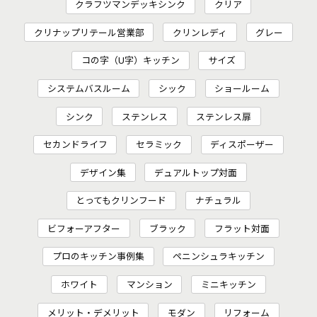
クラフツマンデッキシンク
クリア
クリナップリテール営業部
クリンレディ
グレー
コの字（U字）キッチン
サイズ
システムバスルーム
シック
ショールーム
シンク
ステンレス
ステンレス扉
セカンドライフ
セラミック
ディスポーザー
デザイン集
デュアルトップ対面
とってもクリンフード
ナチュラル
ビフォーアフター
ブラック
フラット対面
プロのキッチン事例集
ペニンシュラキッチン
ホワイト
マンション
ミニキッチン
メリット・デメリット
モダン
リフォーム