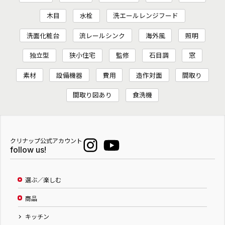
木目
水栓
洗エールレンジフード
洗面化粧台
流レールシンク
海外風
照明
独立型
狭小住宅
監修
石目調
窓
素材
設備機器
費用
造作対面
間取り
間取り図あり
食洗機
クリナップ公式アカウント
follow us!
選ぶ／楽しむ
商品
キッチン