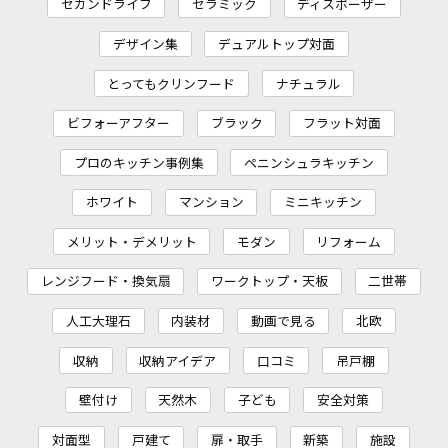
セカンドライフ
セラミック
ディスポーザー
デザイン集
デュアルトップ対面
とってもクリンフード
ナチュラル
ビフォーアフター
ブラック
フラット対面
プロのキッチン事例集
ペニンシュラキッチン
ホワイト
マンション
ミニキッチン
メリット・デメリット
モダン
リフォーム
レンジフード・換気扇
ワークトップ・天板
二世帯
人工大理石
内装材
動画で見る
北欧
収納
収納アイデア
口コミ
吊戸棚
壁付け
天然木
子ども
安全対策
対面型
戸建て
扉・取手
新築
施設