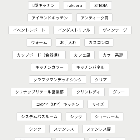
L型キッチン
rakuera
STEDIA
アイランドキッチン
アンティーク調
イベントレポート
インダストリアル
ヴィンテージ
ウォーム
お手入れ
ガスコンロ
カップボード（食器棚）
カフェ風
カラー系扉
キッチンカラー
キッチンパネル
クラフツマンデッキシンク
クリア
クリナップリテール営業部
クリンレディ
グレー
コの字（U字）キッチン
サイズ
システムバスルーム
シック
ショールーム
シンク
ステンレス
ステンレス扉