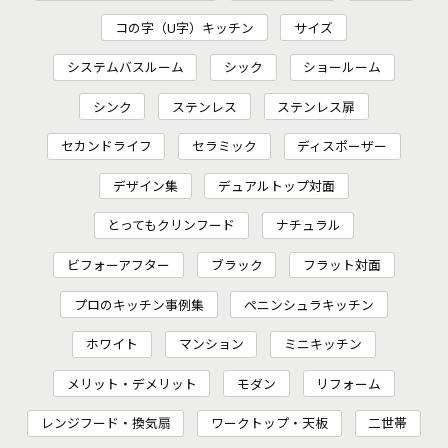
コの字（U字）キッチン
サイズ
システムバスルーム
シック
ショールーム
シンク
ステンレス
ステンレス扉
セカンドライフ
セラミック
ディスポーザー
デザイン集
デュアルトップ対面
とってもクリンフード
ナチュラル
ビフォーアフター
ブラック
フラット対面
プロのキッチン事例集
ペニンシュラキッチン
ホワイト
マンション
ミニキッチン
メリット・デメリット
モダン
リフォーム
レンジフード・換気扇
ワークトップ・天板
二世帯