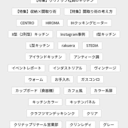
【特集】クリナップ社員のキッチン
【特集】収納×間取り術
【特集】間取り術の考え方
CENTRO
HIROMA
IHクッキングヒーター
II型（2列型）キッチン
Instagram事例
I型キッチン
L型キッチン
rakuera
STEDIA
アイランドキッチン
アンティーク調
イベントレポート
インダストリアル
ヴィンテージ
ウォーム
お手入れ
ガスコンロ
カップボード（食器棚）
カフェ風
カラー系扉
キッチンカラー
キッチンパネル
クラフツマンデッキシンク
クリア
クリナップリテール営業部
クリンレディ
グレー