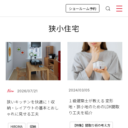
ショールーム予約
狭小住宅
2024/03/05
2026/07/21
１級建築士が教える 変形
狭いキッチンを快適に！収
地・狭小地のためのLDK間取
納・レイアウトの基本とおし
り工夫を紹介
ゃれに見せる工夫
【特集】間取り術の考え方
HIROMA
収納