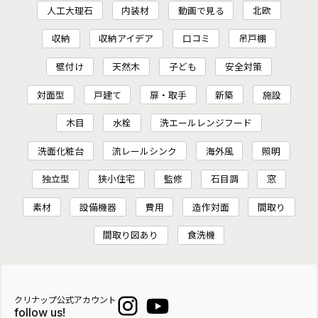
人工大理石
内装材
動画で見る
北欧
収納
収納アイデア
口コミ
吊戸棚
壁付け
天然木
子ども
安全対策
対面型
戸建て
扉・取手
新築
施設
木目
水栓
洗エールレンジフード
洗面化粧台
流レールシンク
海外風
照明
独立型
狭小住宅
監修
石目調
窓
素材
設備機器
費用
造作対面
間取り
間取り図あり
食洗機
クリナップ公式アカウント
follow us!