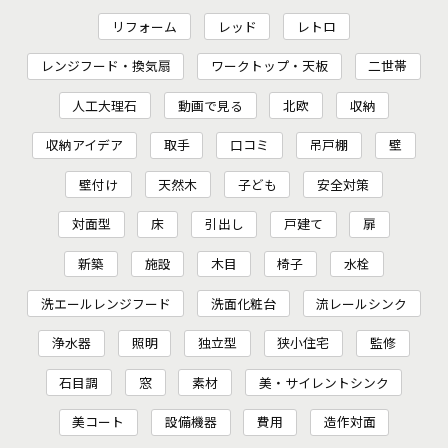
リフォーム
レッド
レトロ
レンジフード・換気扇
ワークトップ・天板
二世帯
人工大理石
動画で見る
北欧
収納
収納アイデア
取手
口コミ
吊戸棚
壁
壁付け
天然木
子ども
安全対策
対面型
床
引出し
戸建て
扉
新築
施設
木目
椅子
水栓
洗エールレンジフード
洗面化粧台
流レールシンク
浄水器
照明
独立型
狭小住宅
監修
石目調
窓
素材
美・サイレントシンク
美コート
設備機器
費用
造作対面