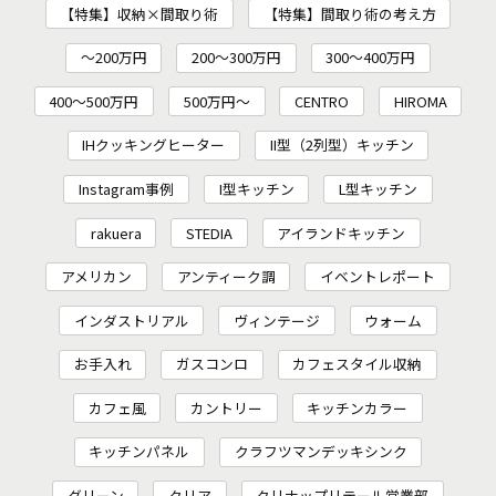
【特集】収納×間取り術
【特集】間取り術の考え方
～200万円
200〜300万円
300～400万円
400～500万円
500万円～
CENTRO
HIROMA
IHクッキングヒーター
II型（2列型）キッチン
Instagram事例
I型キッチン
L型キッチン
rakuera
STEDIA
アイランドキッチン
アメリカン
アンティーク調
イベントレポート
インダストリアル
ヴィンテージ
ウォーム
お手入れ
ガスコンロ
カフェスタイル収納
カフェ風
カントリー
キッチンカラー
キッチンパネル
クラフツマンデッキシンク
グリーン
クリア
クリナップリテール営業部