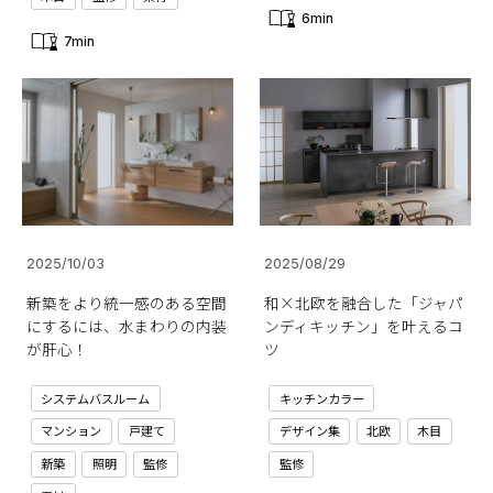
6min
7min
2025/10/03
2025/08/29
新築をより統一感のある空間
和×北欧を融合した「ジャパ
にするには、水まわりの内装
ンディキッチン」を叶えるコ
が肝心！
ツ
システムバスルーム
キッチンカラー
マンション
戸建て
デザイン集
北欧
木目
新築
照明
監修
監修