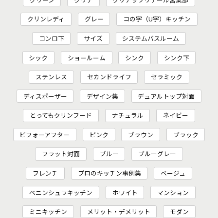
クリンレディ
グレー
コの字（U字）キッチン
コンロ下
サイズ
システムバスルーム
シック
ショールーム
シンク
シンク下
ステンレス
セカンドライフ
セラミック
ディスポーザー
デザイン集
デュアルトップ対面
とってもクリンフード
ナチュラル
ネイビー
ビフォーアフター
ピンク
ブラウン
ブラック
フラット対面
ブルー
ブルーグレー
フレンチ
プロのキッチン事例集
ベージュ
ペニンシュラキッチン
ホワイト
マンション
ミニキッチン
メリット・デメリット
モダン