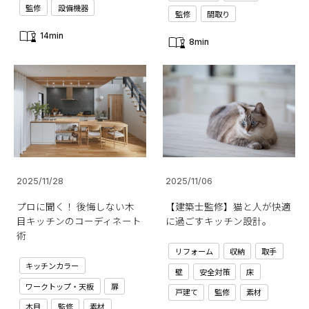
監修
設備機器
監修
間取り
14min
8min
2025/11/28
2025/11/06
プロに聞く！ 後悔しない木
【建築士監修】猫と人が快適
目キッチンのコーディネート
に過ごすキッチン設計。
術
リフォーム
収納
取手
キッチンカラー
壁
安全対策
床
ワークトップ・天板
扉
戸建て
監修
素材
木目
監修
素材