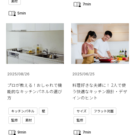
素材
7min
5min
2025/08/26
2025/06/25
プロが教える！おしゃれで機
料理好きな夫婦に！ 2人で使
能的なキッチンパネルの選び
う快適なキッチン設計・デザ
方
インのヒント
キッチンパネル
壁
サイズ
フラット対面
監修
素材
監修
9min
7min