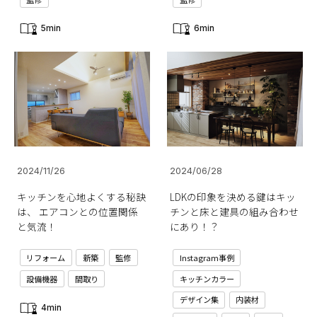
5min
6min
2024/11/26
2024/06/28
キッチンを心地よくする秘訣
LDKの印象を決める鍵はキッ
は、 エアコンとの位置関係
チンと床と建具の組み合わせ
と気流！
にあり！？
リフォーム
新築
監修
Instagram事例
設備機器
間取り
キッチンカラー
デザイン集
内装材
4min