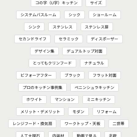
コの字（U字）キッチン
サイズ
システムバスルーム
シック
ショールーム
シンク
ステンレス
ステンレス扉
セカンドライフ
セラミック
ディスポーザー
デザイン集
デュアルトップ対面
とってもクリンフード
ナチュラル
ビフォーアフター
ブラック
フラット対面
プロのキッチン事例集
ペニンシュラキッチン
ホワイト
マンション
ミニキッチン
メリット・デメリット
モダン
リフォーム
レンジフード・換気扇
ワークトップ・天板
二世帯
人工大理石
内装材
動画で見る
北欧