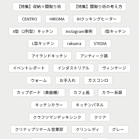
【特集】収納×間取り術
【特集】間取り術の考え方
CENTRO
HIROMA
IHクッキングヒーター
II型（2列型）キッチン
Instagram事例
I型キッチン
L型キッチン
rakuera
STEDIA
アイランドキッチン
アンティーク調
イベントレポート
インダストリアル
ヴィンテージ
ウォーム
お手入れ
ガスコンロ
カップボード（食器棚）
カフェ風
カラー系扉
キッチンカラー
キッチンパネル
クラフツマンデッキシンク
クリア
クリナップリテール営業部
クリンレディ
グレー