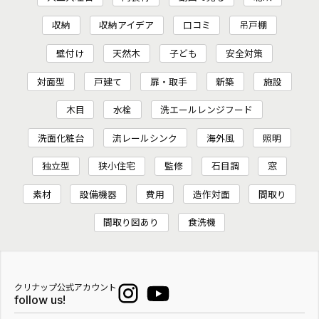
収納
収納アイデア
口コミ
吊戸棚
壁付け
天然木
子ども
安全対策
対面型
戸建て
扉・取手
新築
施設
木目
水栓
洗エールレンジフード
洗面化粧台
流レールシンク
海外風
照明
独立型
狭小住宅
監修
石目調
窓
素材
設備機器
費用
造作対面
間取り
間取り図あり
食洗機
クリナップ公式アカウント
follow us!