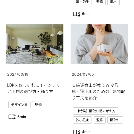
扉・取手
監修
素材
6min
2024/03/19
2024/03/05
LDKをおしゃれに！インテリ
１級建築士が教える 変形
ア小物の選び方・飾り方
地・狭小地のためのLDK間取
り工夫を紹介
デザイン集
監修
【特集】間取り術の考え方
6min
狭小住宅
監修
間取り
4min