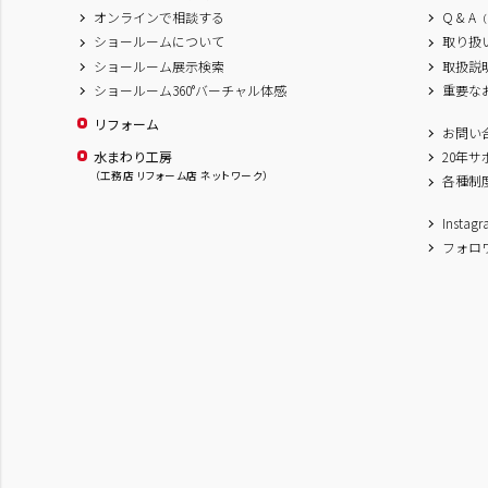
オンラインで相談する
Q & A
（
ショールームについて
取り扱
ショールーム展示検索
取扱説
ショールーム360°バーチャル体感
重要な
リフォーム
お問い
水まわり工房
20年
（工務店 リフォーム店 ネットワーク）
各種制
Inst
フォロ