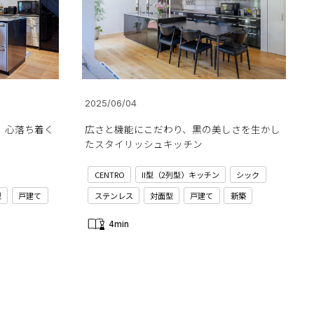
2025/06/04
、心落ち着く
広さと機能にこだわり、黒の美しさを生かし
たスタイリッシュキッチン
CENTRO
II型（2列型）キッチン
シック
型
戸建て
ステンレス
対面型
戸建て
新築
4min