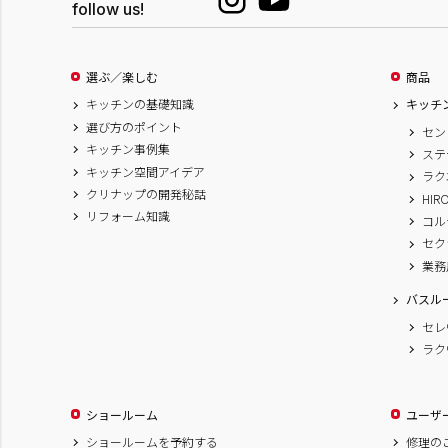
follow us!
選ぶ／楽しむ
商品
キッチンの基礎知識
キッチ
選び方のポイント
セン
キッチン事例集
ステ
キッチン空間アイデア
ラク
クリナップの開発秘話
HIR
リフォーム知識
コル
セク
業務
バスル
セレ
ラク
ショールーム
ユーザ
ショールームを予約する
修理の