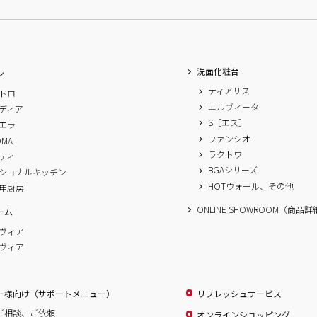
洗面化粧台
ン
ティアリス
トロ
エルヴィータ
ディア
S［エス］
エラ
ファンシオ
OMA
ラクトワ
ティ
BGAシリーズ
ショナルキッチン
HOTウォール、その他
用厨房
ONLINE SHOWROOM（商品
ーム
ヴィア
ヴィア
ー様向け（サポートメニュー）
リフレッシュサービス
ご相談、ご依頼
オンラインショッピング