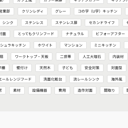
営業部
クリンレディ
グレー
コの字（U字）キッチン
シンク
ステンレス
ステンレス扉
セカンドライフ
対面
とってもクリンフード
ナチュラル
ビフォーアフター
ンシュラキッチン
ホワイト
マンション
ミニキッチン
扇
ワークトップ・天板
二世帯
人工大理石
内装材
戸棚
壁付け
天然木
子ども
安全対策
対面型
エールレンジフード
洗面化粧台
流レールシンク
海外風
窓
素材
設備機器
費用
造作対面
間取り