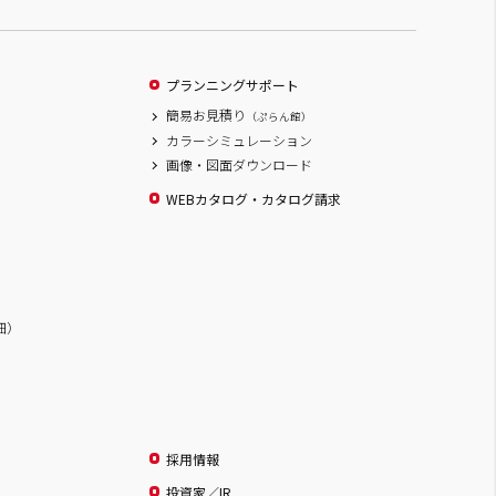
プランニングサポート
簡易お見積り
（ぷらん館）
カラーシミュレーション
画像・図面ダウンロード
WEBカタログ・カタログ請求
詳細）
採用情報
投資家／IR