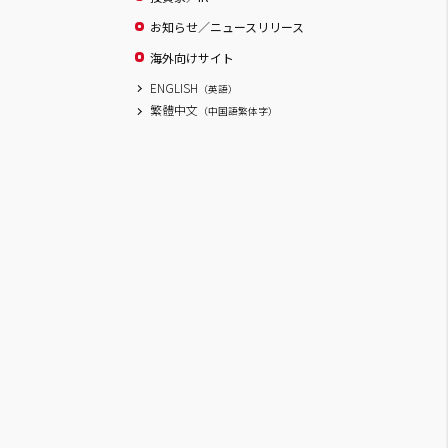
お知らせ／ニュースリリース
海外向けサイト
ENGLISH
（英語）
繁體中文
（中国語繁体字）