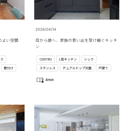
2026/04/14
のよい空間
母から娘へ、家族の思い出を受け継ぐキッチ
ン
ック
CENTRO
L型キッチン
シック
壁付け
ステンレス
デュアルトップ対面
戸建て
4min