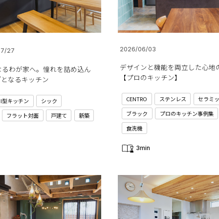
2026/06/03
07/27
デザインと機能を両立した心地
なるわが家へ。憧れを詰め込ん
【プロのキッチン】
”となるキッチン
CENTRO
ステンレス
セラミ
I型キッチン
シック
ブラック
プロのキッチン事例集
フラット対面
戸建て
新築
食洗機
3min