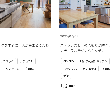
2025/07/03
ンクを中心に、人が集まるこだわ
ステンレスと木の温もりが紡ぐ
ナチュラルモダンなキッチン
セラミック
ナチュラル
CENTRO
II型（2列型）キッチン
リフォーム
対面型
ステンレス
ナチュラル
対面
新築
4min