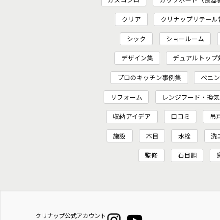
クリア
クリナップリテール
シック
ショールーム
デザイン集
デュアルトップ
プロのキッチン事例集
ペニ
リフォーム
レンジフード・換気
収納アイデア
口コミ
吊
施設
木目
水栓
洗
監修
石目調
クリナップ公式アカウント