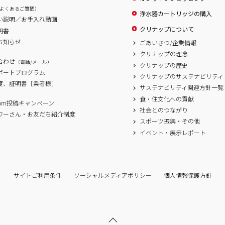
よくあるご質問）
浄水器カートリッジの購入
い説明／お手入れ動画
クリナップについて
明書
お知らせ
ごあいさつ/企業情報
クリナップの理念
合わせ
（電話/メール）
クリナップの歴史
サポートプログラム
クリナップのサステナビリティ
度、証明書［業者様］
サステナビリティ関連方針一覧
食・住文化への貢献
agram投稿キャンペーン
社会とのつながり
ワーさん・お友だち紹介制度
スポーツ振興・その他
イベント・展示レポート
サイトご利用条件
ソーシャルメディアポリシー
個人情報保護方針