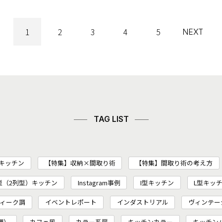
1
2
3
4
5
NEXT
TAG LIST
キッチン
【特集】収納×間取り術
【特集】間取り術の考え方
I型（2列型）キッチン
Instagram事例
I型キッチン
L型キッ
ィーク調
イベントレポート
インダストリアル
ヴィンテー
棚）
カフェ風
カラー系扉
キッチンカラー
キッチン