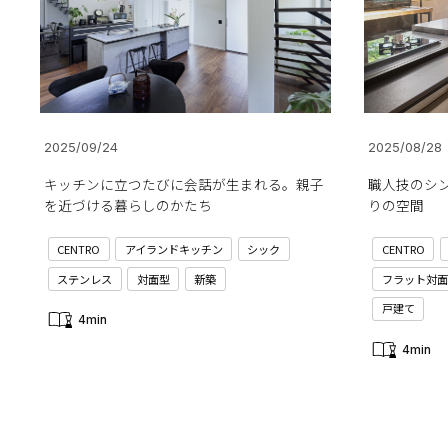
2025/09/24
2025/08/28
キッチンに立つたびに会話が生まれる。親子
職人技のシ
を近づける暮らしのかたち
りの空間
CENTRO
アイランドキッチン
シック
CENTRO
ステンレス
対面型
新築
フラット対面
戸建て
4min
4min