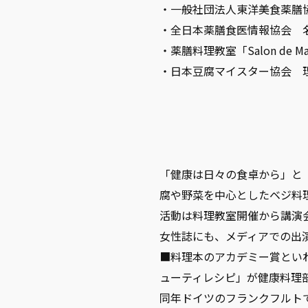
・一般社団法人東洋美食薬膳協
・全日本薬膳食医情報協会 
・薬膳料理教室「Salon de M
・日本豆腐マイスター協会 
「健康は日々の食卓から」と
腐や野菜を中心としたベジ料
活動は料理教室開催から講演
女性誌にも、メディアでの出
■料理本のアカデミー賞とい
ューティレシピ」が健康料理
同年ドイツのフランクフルト