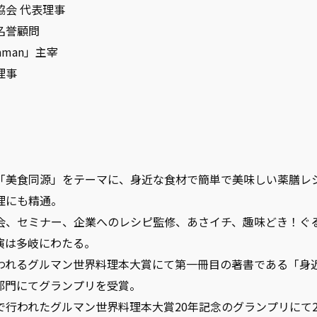
会 代表理事
名誉顧問
aman」主宰
理事
「美食同源」をテーマに、身近な食材で簡単で美味しい薬膳レ
理にも精通。
会、セミナー、企業へのレシピ監修、あさイチ、趣味どき！ぐ
演は多岐にわたる。
われるグルマン世界料理本大賞にて第一冊目の著書である「身
部門にてグランプリを受賞。
で行われたグルマン世界料理本大賞20年記念のグランプリにて