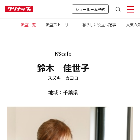
ショールーム予約
教室一覧
教室ストーリー
暮らしに役立つ記事
人気の先
KScafe
鈴木 佳世子
スズキ カヨコ
地域：千葉県