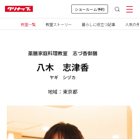
ショールーム予約
教室一覧
教室ストーリー
暮らしに役立つ記事
人気の先
薬膳家庭料理教室 志づ香御膳
八木 志津香
ヤギ シヅカ
地域：東京都