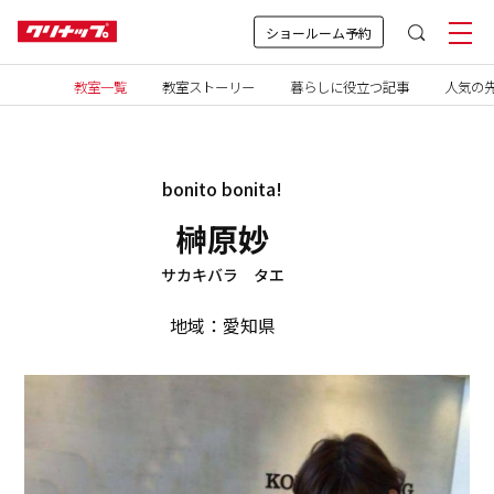
ショールーム予約
教室一覧
教室ストーリー
暮らしに役立つ記事
人気の先
bonito bonita!
榊原妙
サカキバラ タエ
地域：愛知県