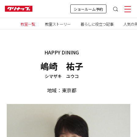
ショールーム予約
教室一覧
教室ストーリー
暮らしに役立つ記事
人気の先
HAPPY DINING
嶋崎 祐子
シマザキ ユウコ
地域：東京都