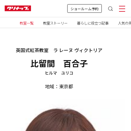
ショールーム予約
教室一覧
教室ストーリー
暮らしに役立つ記事
人気の先
英国式紅茶教室 ラ レーヌ ヴィクトリア
比留間 百合子
ヒルマ ユリコ
地域：東京都