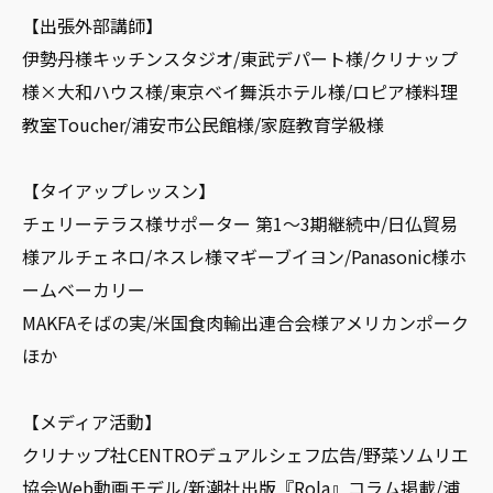
【出張外部講師】
伊勢丹様キッチンスタジオ/東武デパート様/クリナップ
様×大和ハウス様/東京ベイ舞浜ホテル様/ロピア様料理
教室Toucher/浦安市公民館様/家庭教育学級様
【タイアップレッスン】
チェリーテラス様サポーター 第1〜3期継続中/日仏貿易
様アルチェネロ/ネスレ様マギーブイヨン/Panasonic様ホ
ームベーカリー
MAKFAそばの実/米国食肉輸出連合会様アメリカンポーク
ほか
【メディア活動】
クリナップ社CENTROデュアルシェフ広告/野菜ソムリエ
協会Web動画モデル/新潮社出版『Rola』コラム掲載/浦