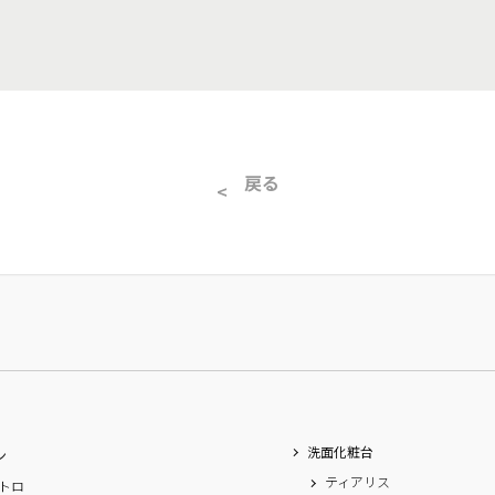
戻る
洗面化粧台
ン
ティアリス
トロ