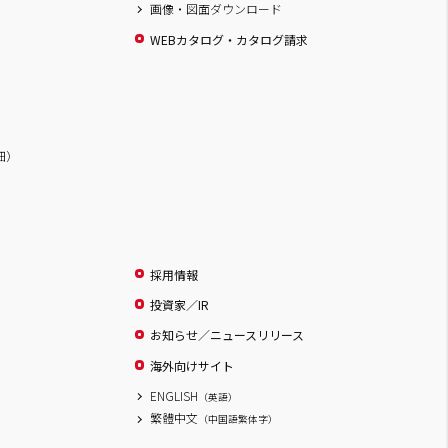
画像・図面ダウンロード
WEBカタログ・カタログ請求
詳細）
採用情報
投資家／IR
お知らせ／ニュースリリース
海外向けサイト
ENGLISH
（英語）
繁體中文
（中国語繁体字）