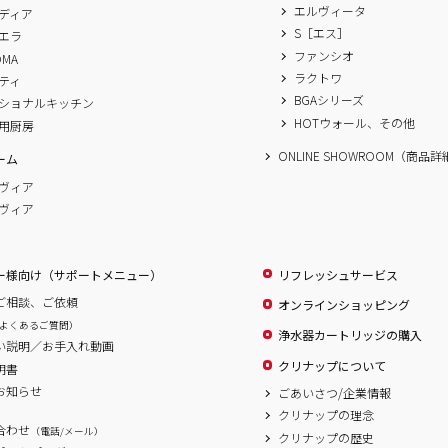
エルヴィータ
ディア
S［エス］
エラ
ファンシオ
OMA
ラクトワ
ティ
BGAシリーズ
ショナルキッチン
HOTウォール、その他
用厨房
ONLINE SHOWROOM（商品
ーム
ヴィア
ヴィア
ー様向け（サポートメニュー）
リフレッシュサービス
ご相談、ご依頼
オンラインショッピング
よくあるご質問）
浄水器カートリッジの購入
い説明／お手入れ動画
クリナップについて
明書
お知らせ
ごあいさつ/企業情報
クリナップの理念
合わせ
（電話/メール）
クリナップの歴史