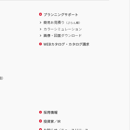
プランニングサポート
簡易お見積り
（ぷらん館）
カラーシミュレーション
画像・図面ダウンロード
WEBカタログ・カタログ請求
詳細）
採用情報
投資家／IR
お知らせ／ニュースリリース