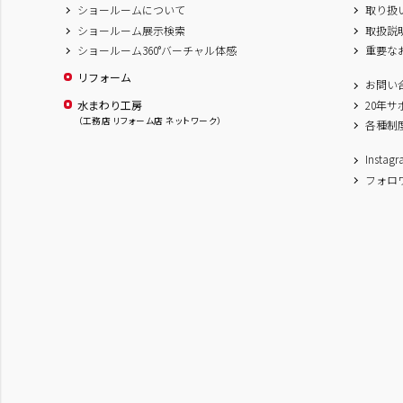
ショールームについて
取り扱
ショールーム展示検索
取扱説
ショールーム360°バーチャル体感
重要な
リフォーム
お問い
水まわり工房
20年
（工務店 リフォーム店 ネットワーク）
各種制
Inst
フォロ