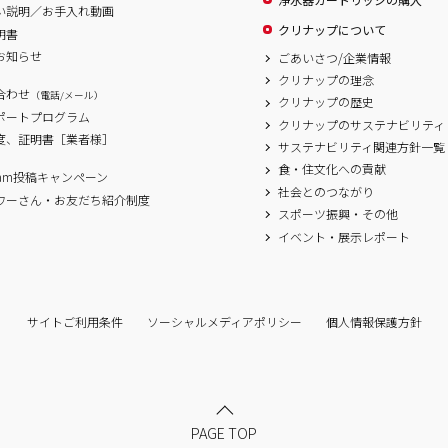
い説明／お手入れ動画
クリナップについて
明書
お知らせ
ごあいさつ/企業情報
クリナップの理念
合わせ
（電話/メール）
クリナップの歴史
サポートプログラム
クリナップのサステナビリティ
度、証明書［業者様］
サステナビリティ関連方針一覧
食・住文化への貢献
agram投稿キャンペーン
社会とのつながり
ワーさん・お友だち紹介制度
スポーツ振興・その他
イベント・展示レポート
サイトご利用条件
ソーシャルメディアポリシー
個人情報保護方針
PAGE TOP