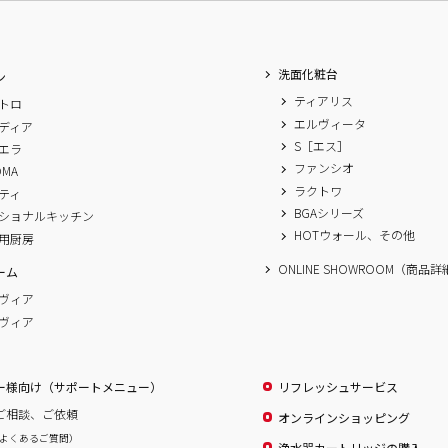
洗面化粧台
ン
ティアリス
トロ
エルヴィータ
ディア
S［エス］
エラ
ファンシオ
OMA
ラクトワ
ティ
BGAシリーズ
ショナルキッチン
HOTウォール、その他
用厨房
ONLINE SHOWROOM（商品
ーム
ヴィア
ヴィア
ー様向け（サポートメニュー）
リフレッシュサービス
ご相談、ご依頼
オンラインショッピング
よくあるご質問）
浄水器カートリッジの購入