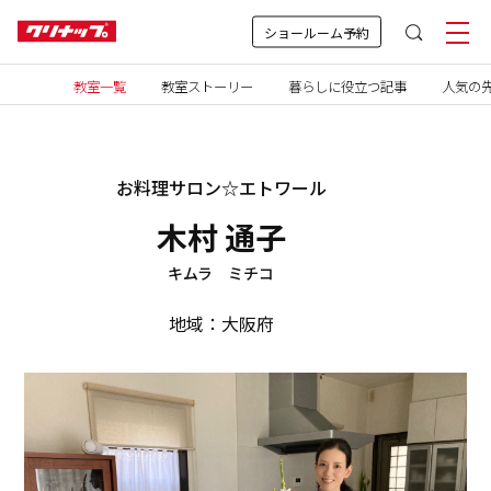
ショールーム予約
教室一覧
教室ストーリー
暮らしに役立つ記事
人気の先
お料理サロン☆エトワール
木村 通子
キムラ ミチコ
地域：大阪府