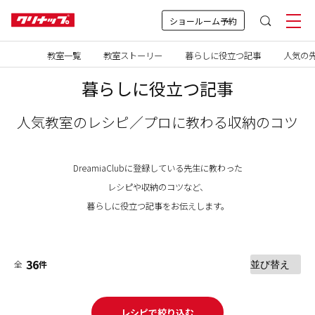
ショールーム予約
教室一覧
教室ストーリー
暮らしに役立つ記事
人気の先
暮らしに役立つ記事
人気教室のレシピ／プロに教わる収納のコツ
DreamiaClubに登録している先生に教わった
レシピや収納のコツなど、
暮らしに役立つ記事をお伝えします。
36
全
件
レシピで絞り込む