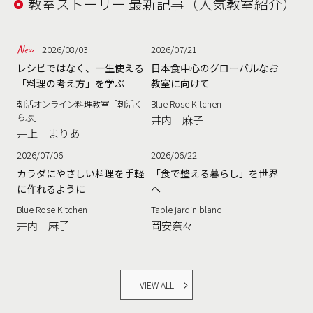
教室ストーリー 最新記事（人気教室紹介）
2026/08/03
2026/07/21
レシピではなく、一生使える
日本食中心のグローバルなお
「料理の考え方」を学ぶ
教室に向けて
朝活オンライン料理教室「朝活く
Blue Rose Kitchen
らぶ」
井内 麻子
井上 まりあ
2026/07/06
2026/06/22
カラダにやさしい料理を手軽
「食で整える暮らし」を世界
に作れるように
へ
Blue Rose Kitchen
Table jardin blanc
井内 麻子
岡安奈々
VIEW ALL