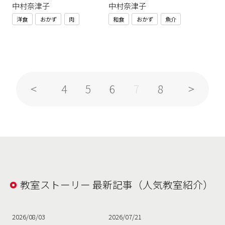
中村奈津子
中村奈津子
洋食
おかず
肉
和食
おかず
魚介
4
5
6
8
7
教室ストーリー 最新記事（人気教室紹介）
2026/08/03
2026/07/21