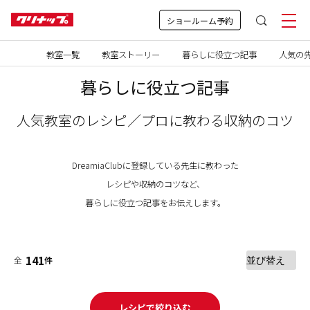
ショールーム予約
教室一覧
教室ストーリー
暮らしに役立つ記事
人気の先
暮らしに役立つ記事
人気教室のレシピ／プロに教わる収納のコツ
DreamiaClubに登録している先生に教わった
レシピや収納のコツなど、
暮らしに役立つ記事をお伝えします。
141
全
件
レシピで絞り込む