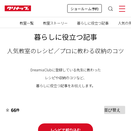
ショールーム予約
教室一覧
教室ストーリー
暮らしに役立つ記事
人気の先
暮らしに役立つ記事
人気教室のレシピ／プロに教わる収納のコツ
DreamiaClubに登録している先生に教わった
レシピや収納のコツなど、
暮らしに役立つ記事をお伝えします。
66
全
件
レシピで絞り込む