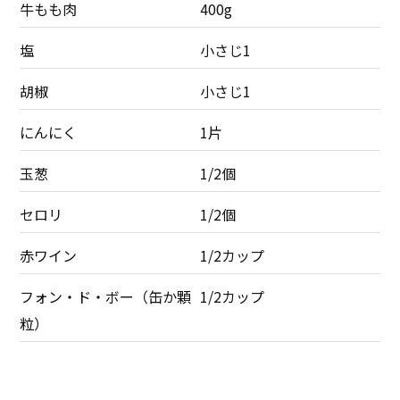
牛もも肉
400g
塩
小さじ1
胡椒
小さじ1
にんにく
1片
玉葱
1/2個
セロリ
1/2個
赤ワイン
1/2カップ
フォン・ド・ボー（缶か顆
1/2カップ
粒）