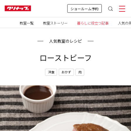
ショールーム予約
教室一覧
教室ストーリー
暮らしに役立つ記事
人気の先
人気教室のレシピ
ローストビーフ
洋食
おかず
肉