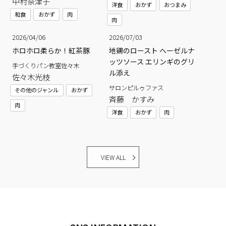
中村奈津子
洋食
おかず
おつまみ
和食
おかず
肉
肉
2026/04/06
2026/07/03
ホロホロ柔らか！紅茶豚
地鶏のロースト ヘーゼルナ
ッツソース エリンギのグリ
手づくりパン教室佐々木
ル添え
佐々木光枝
サロンピルゥファス
その他のジャンル
おかず
斉藤 かすみ
肉
洋食
おかず
肉
VIEW ALL