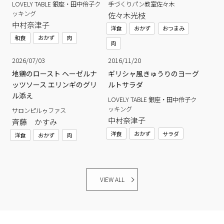
LOVELY TABLE 銀座・田中伶子ク
手づくりパン教室佐々木
ッキング
佐々木光枝
中村奈津子
洋食
おかず
おつまみ
和食
おかず
肉
肉
2026/07/03
2016/11/20
地鶏のロースト ヘーゼルナ
ギリシャ風きゅうりのヨーグ
ッツソース エリンギのグリ
ルトサラダ
ル添え
LOVELY TABLE 銀座・田中伶子ク
ッキング
サロンピルゥファス
中村奈津子
斉藤 かすみ
洋食
おかず
サラダ
洋食
おかず
肉
VIEW ALL