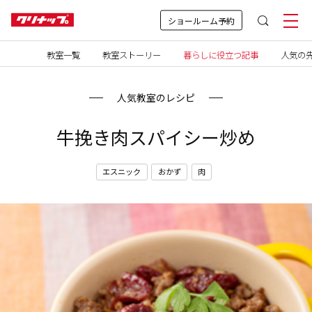
ショールーム予約
教室一覧
教室ストーリー
暮らしに役立つ記事
人気の先
人気教室のレシピ
牛挽き肉スパイシー炒め
エスニック
おかず
肉