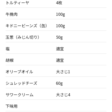
トルティーヤ
4枚
牛挽肉
100g
キドニービーンズ（缶）
100g
玉葱（みじん切り）
50g
塩
適宜
胡椒
適宜
オリーブオイル
大さじ1
シュレッドチーズ
60g
サワークリーム
大さじ4
下味用