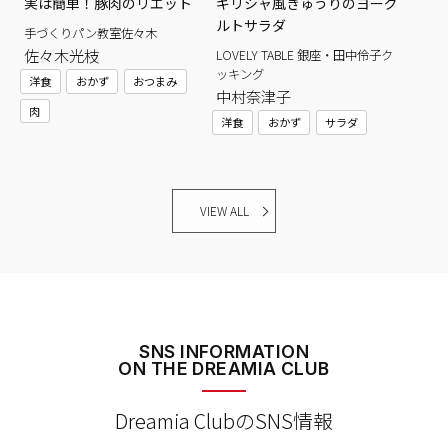
実は簡単！豚肉のリエット
ギリシャ風きゅうりのヨーグ
ルトサラダ
手づくりパン教室佐々木
佐々木光枝
LOVELY TABLE 銀座・田中伶子ク
ッキング
洋食
おかず
おつまみ
中村奈津子
肉
洋食
おかず
サラダ
VIEW ALL
SNS INFORMATION
ON THE DREAMIA CLUB
Dreamia ClubのSNS情報