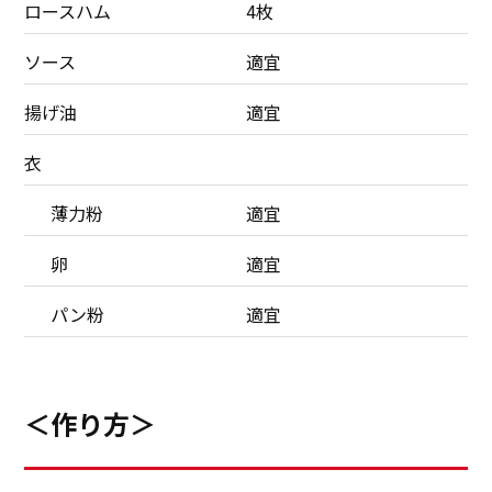
ロースハム
4枚
ソース
適宜
揚げ油
適宜
衣
薄力粉
適宜
卵
適宜
パン粉
適宜
＜作り方＞