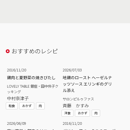
おすすめのレシピ
2016/11/20
2026/07/03
鶏肉と夏野菜の焼きびたし
地鶏のロースト ヘーゼルナ
ッツソース エリンギのグリ
LOVELY TABLE 銀座・田中伶子ク
ル添え
ッキング
中村奈津子
サロンピルゥファス
斉藤 かすみ
和食
おかず
肉
洋食
おかず
肉
2026/06/09
2016/11/20