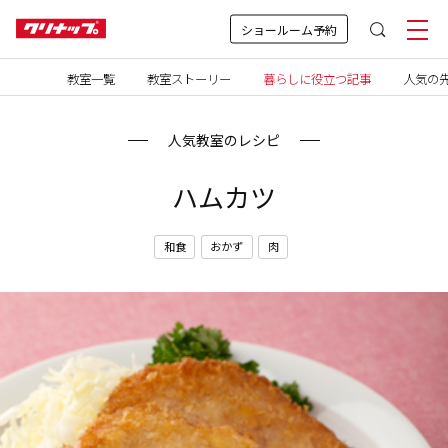
ショールーム予約
教室一覧
教室ストーリー
暮らしに役立つ記事
人気の先
人気教室のレシピ
ハムカツ
和食
おかず
肉