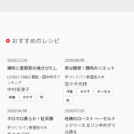
おすすめのレシピ
2016/11/20
2026/06/09
鶏肉と夏野菜の焼きびたし
実は簡単！豚肉のリエット
LOVELY TABLE 銀座・田中伶子ク
手づくりパン教室佐々木
ッキング
佐々木光枝
中村奈津子
洋食
おかず
おつまみ
和食
おかず
肉
肉
2026/04/06
2026/07/03
ホロホロ柔らか！紅茶豚
地鶏のロースト ヘーゼルナ
ッツソース エリンギのグリ
手づくりパン教室佐々木
ル添え