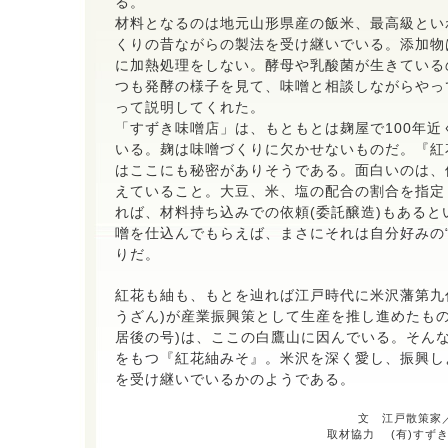
る。
材料となるのは地元山形県産の飯米、最高級とい
くりの昔ながらの製法を受け継いでいる。添加物
に加熱処理をしない。酵母や乳酸菌が生きている
つも発酵の様子を見て、味噌と相談しながらやっ
って説明してくれた。
「すずき味噌店」は、もともとは麹屋で100年近
いる。麹は味噌づくりに欠かせないものだ。『紅
はここにも秘密がありそうである。面白いのは、
えていること。大豆、米、塩の配合の割合を指定
れば、材料持ち込みでの依頼(委託醸造)もあると
噌を仕込んでもらえば、まさにそれは自分好みの“
りだ。
紅花も紬も、もとを辿れば江戸時代に米沢藩第九
うざん)が産業振興策として生産を推し進めたもの
居後の号)は、ここの白鷹山に因んでいる。そん
をもつ『紅花紬みそ』。米沢を深く愛し、振興し
を受け継いでいるかのようである。
文 江戸散策家／
取材協力 (有)すずき味噌