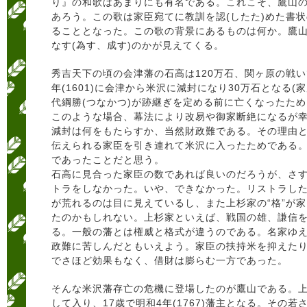
り』の和歌はあまりにも有名である。これこそ、鷹山
あろう。この歌は家臣宛てに教訓を認(したた)めた書
ることとなった。この歌の背景にあるものは何か。鷹
なす(為す、成す)のかが見えてくる。
秀吉天下の頃の会津藩の石高は120万石、関ヶ原の戦
年(1601)に会津から米沢に減封になり30万石となる(
代綱勝(つなかつ)が跡継ぎを定める前に亡くなったため
このような場合、幕法により改易や御家断絶になるが
減封は何をもたらすか、当然財政難である。その理由とし
伝えられる家臣を引き連れて米沢に入ったためである
であったことだと思う。
石高に見合った家臣の数であれば良いのだろうが、さ
トラをしなかった。いや、できなかった。リストラし
が荒れるのは目に見えているし、また上杉家の“格”が
たのかもしれない。上杉家といえば、戦国の雄、謙信
る。一般の藩とは権威と格式が違うのである。名家ゆ
政難に苦しんだともいえよう。家臣の扶持米を抑えた
でさほど効果もなく、借財は膨らむ一方であった。
そんな米沢藩存亡の危機に登場したのが鷹山である。
して入り、17歳で明和4年(1767)藩主となる。その