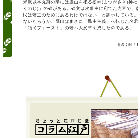
米沢城本丸跡の隣には鷹山を祀る松岬(まつがさき)神社
くのじ)」の碑がある。碑文は次藩主に宛てた内容で、
民は藩主のためにあるわけではない、と訓示している
ないだろうが、鷹山はまさに「民主主義」へ転じた名
「領民ファースト」の藩へ大変革を成したのである。
参考文献『