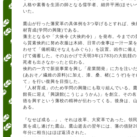
人格や素養を生涯の師となる儒学者、細井平洲(ほそい
いた。
鷹山が行った藩変革の具体例を3つ挙げるとすれば、倹
材育成(学問の興隆)である。
藩主となるや「大倹令 (大倹約令) 」を発布。今まで
ら質素倹約に努め衣服は木綿、日常の食事は一汁一菜
わせて「備籾蔵(そなえもみぐら)」を設置。凶作に備
げて備蓄した。そのおかげで天明3年(1783)の大飢
死者も出さなかったと伝わる。
倹約の一方で新規事業を興し「産業開発」に力を注い
(あおそ／繊維の原料)に加え、漆、桑、楮(こうぞ)をそ
て」を行い復興を目指した。
「人材育成」のため学問の興隆にも取り組んでいる。
館長に迎え「興譲館(こうじょうかん)」を創立。その
徳を興すという藩校の精神が伝わってくる。後身は、
ある。
『なせば成る…』、それは改革、大変革であった。領
業を成し遂げた鷹山。鷹山逝去の翌年には、藩の借財20
年分に相当)はほぼ返済された。