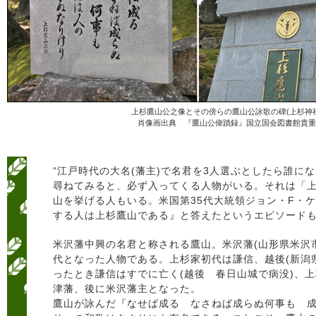
上杉鷹山公之像とその傍らの鷹山公詠歌の碑(上杉神
肖像画出典 『鷹山公偉蹟録』国立国会図書館貴重
“江戸時代の大名(藩主)で名君を3人選ぶとしたら誰に
尋ねてみると、必ず入ってくる人物がいる。それは「
山を挙げる人もいる。米国第35代大統領ジョン・F・
する人は上杉鷹山である』と答えたというエピソード
米沢藩中興の名君と称される鷹山。米沢藩(山形県米沢
代となった人物である。上杉家初代は謙信、越後(新潟
ったとき謙信はすでに亡く(越後 春日山城で病没)、上
津藩、後に米沢藩主となった。
鷹山が詠んだ『なせば成る なさねば成らぬ何事も 