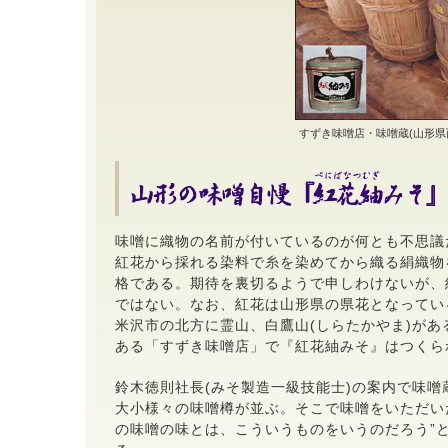
すずき味噌店・味噌蔵(山形県西
味噌に織物の名前が付いているのが何とも不思議
紅花から採れる染料で糸を染めてから織る絹織物
格である。期待を裏切るようで申しわけないが、
ではない。なお、紅花は山形県の県花となってい
米沢市の北方に霊山、白鷹山(しらたかやま)があ
ある「すずき味噌店」で『紅花紬みそ』はつくら
鈴木徳則社長(みそ製造一級技能士)の案内で味噌
大小様々の味噌樽が並ぶ。そこで味噌をいただい
の味噌の味とは、こういうものをいうのだろう”