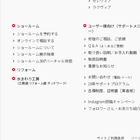
セレヴィア
ラクヴィア
ショールーム
ユーザー様向け（サポートメ
ー）
ショールームを予約する
修理のご相談、ご依頼
オンラインで相談する
Q & A
（よくあるご質問）
ショールームについて
取り扱い説明／お手入れ動画
ショールーム展示検索
取扱説明書
ショールーム360°バーチャル体感
重要なお知らせ
リフォーム
お問い合わせ
（電話/メール）
水まわり工房
（工務店 リフォーム店 ネットワーク）
20年サポートプログラム
各種制度、証明書［業者様］
Instagram投稿キャンペーン
フォロワーさん・お友だち紹
サイトご利用条件
ソー