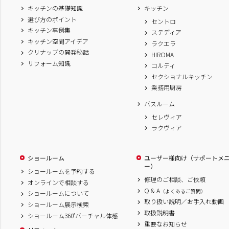
キッチンの基礎知識
キッチン
選び方のポイント
セントロ
キッチン事例集
ステディア
キッチン空間アイデア
ラクエラ
クリナップの開発秘話
HIROMA
リフォーム知識
コルティ
セクショナルキッチン
業務用厨房
バスルーム
セレヴィア
ラクヴィア
ショールーム
ユーザー様向け（サポートメ
ー）
ショールームを予約する
修理のご相談、ご依頼
オンラインで相談する
Q & A
（よくあるご質問）
ショールームについて
取り扱い説明／お手入れ動画
ショールーム展示検索
取扱説明書
ショールーム360°バーチャル体感
重要なお知らせ