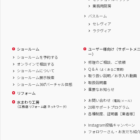
業務用厨房
バスルーム
セレヴィア
ラクヴィア
ショールーム
ユーザー様向け（サポートメ
ー）
ショールームを予約する
修理のご相談、ご依頼
オンラインで相談する
Q & A
（よくあるご質問）
ショールームについて
取り扱い説明／お手入れ動画
ショールーム展示検索
取扱説明書
ショールーム360°バーチャル体感
重要なお知らせ
リフォーム
お問い合わせ
（電話/メール）
水まわり工房
（工務店 リフォーム店 ネットワーク）
20年サポートプログラム
各種制度、証明書［業者様］
Instagram投稿キャンペーン
フォロワーさん・お友だち紹